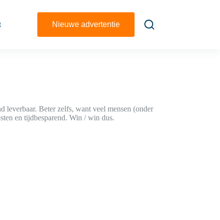
t
Nieuwe advertentie
and leverbaar. Beter zelfs, want veel mensen (onder
osten en tijdbesparend. Win / win dus.