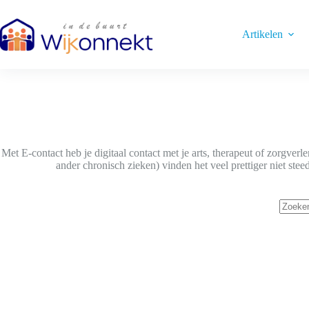
Ga
naar
de
Artikelen
inhoud
Met E-contact heb je digitaal contact met je arts, therapeut of zorgver
ander chronisch zieken) vinden het veel prettiger niet ste
Geen
resulta