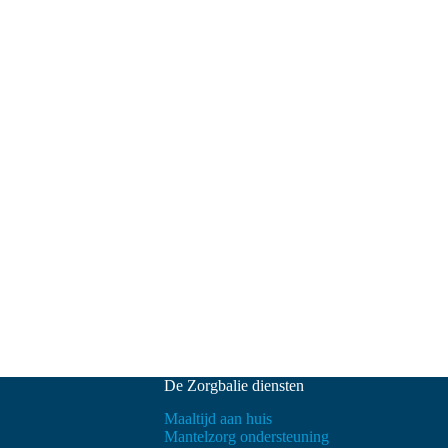
De Zorgbalie diensten
Maaltijd aan huis
Mantelzorg ondersteuning