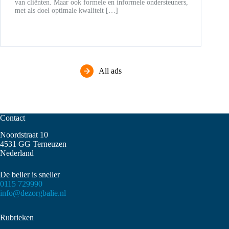
van cliënten. Maar ook formele en informele ondersteuners,
met als doel optimale kwaliteit […]
All ads
Contact
Noordstraat 10
4531 GG Terneuzen
Nederland
De beller is sneller
0115 729990
info@dezorgbalie.nl
Rubrieken