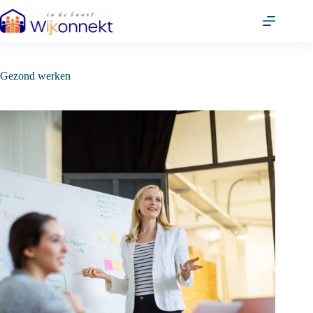
Ga
naar
de
inhoud
Gezond werken