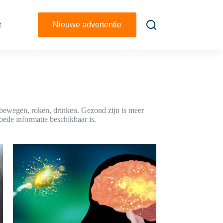
t
Nieuwe advertentie
bewegen, roken, drinken. Gezond zijn is meer
goede informatie beschikbaar is.