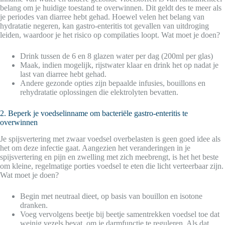
belang om je huidige toestand te overwinnen. Dit geldt des te meer als
je periodes van diarree hebt gehad. Hoewel velen het belang van
hydratatie negeren, kan gastro-enteritis tot gevallen van uitdroging
leiden, waardoor je het risico op compilaties loopt. Wat moet je doen?
Drink tussen de 6 en 8 glazen water per dag (200ml per glas)
Maak, indien mogelijk, rijstwater klaar en drink het op nadat je
last van diarree hebt gehad.
Andere gezonde opties zijn bepaalde infusies, bouillons en
rehydratatie oplossingen die elektrolyten bevatten.
2. Beperk je voedselinname om bacteriële gastro-enteritis te
overwinnen
Je spijsvertering met zwaar voedsel overbelasten is geen goed idee als
het om deze infectie gaat. Aangezien het veranderingen in je
spijsvertering en pijn en zwelling met zich meebrengt, is het het beste
om kleine, regelmatige porties voedsel te eten die licht verteerbaar zijn.
Wat moet je doen?
Begin met neutraal dieet, op basis van bouillon en isotone
dranken.
Voeg vervolgens beetje bij beetje samentrekken voedsel toe dat
weinig vezels bevat, om je darmfunctie te reguleren. Als dat