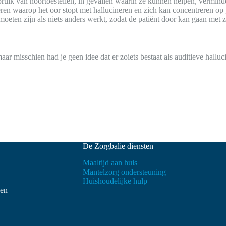
bruik van hoortoestellen, in gevallen waarin ze kunnen helpen, vermind
en waarop het oor stopt met hallucineren en zich kan concentreren op ge
eten zijn als niets anders werkt, zodat de patiënt door kan gaan met zijn
aar misschien had je geen idee dat er zoiets bestaat als auditieve hallu
De Zorgbalie diensten
Maaltijd aan huis
Mantelzorg ondersteuning
Huishoudelijke hulp
ven