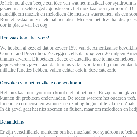
Je hebt nu al een beetje een idee van wat het muzikaal oor syndroom is
gezien maar zelden gediagnosticeerd: het muzikaal oor syndroom’. Dit 
namelijk om muziek en melodieën die mensen waarnemen, als een soort
Bonnet bestaat uit visuele hallucinaties. Mensen met deze handicap erv
oor in plaats van het oog.
Hoe vaak komt het voor?
We hebben al gezegd dat ongeveer 15% van de Amerikaanse bevolking h
Control and Prevention. Ze zeggen zelfs dat ongeveer 20 miljoen Ame
tinnitus ervaren. Dit betekent dat ze er dagelijks mee te maken hebbe
gepresenteerd, geven aan dat tinnitus vaker voorkomt bij mannen dan
militaire functies hebben, vallen echter ook in deze categorie.
Oorzaken van het muzikale oor syndroom
Het muzikaal oor syndroom komt niet uit het niets. Er zijn namelijk ve
kunnen dit probleem ondervinden. De reden waarom het ouderen treft, 
functie te compenseren wanneer een zintuig begint af te takelen. Zoals
In dit geval gaat het niet zoemen en fluiten, maar om melodieën en lied
Behandeling
Er zijn verschillende manieren om het muzikaal oor syndroom te behand