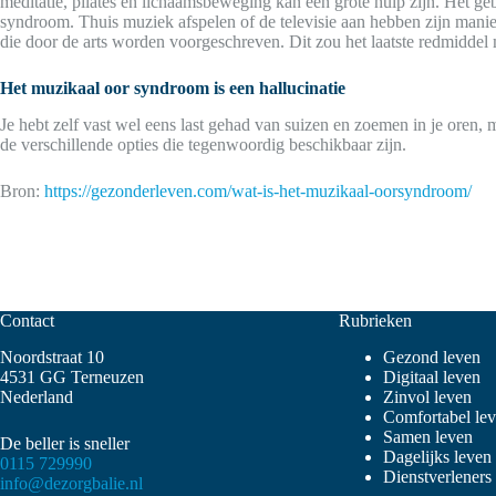
meditatie, pilates en lichaamsbeweging kan een grote hulp zijn. Het ge
syndroom. Thuis muziek afspelen of de televisie aan hebben zijn manier
die door de arts worden voorgeschreven. Dit zou het laatste redmiddel mo
Het muzikaal oor syndroom is een hallucinatie
Je hebt zelf vast wel eens last gehad van suizen en zoemen in je oren, m
de verschillende opties die tegenwoordig beschikbaar zijn.
Bron:
https://gezonderleven.com/wat-is-het-muzikaal-oorsyndroom/
Contact
Rubrieken
Noordstraat 10
Gezond leven
4531 GG Terneuzen
Digitaal leven
Nederland
Zinvol leven
Comfortabel le
Samen leven
De beller is sneller
Dagelijks leven
0115 729990
Dienstverleners
info@dezorgbalie.nl