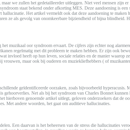
, maar we zullen het gedetailleerder uitleggen. Niet veel mensen zijn 
syndroom staat bekend onder afkorting MES. Deze aandoening is een soor
 hallucinatie. Het artikel vermeldt ook dat deze aandoening te maken
aren ze als gevolg van onomkeerbare bijziendheid of bijna blindheid. He
et muzikaal oor syndroom ervaart. De cijfers zijn echter nog alarmer
rikanen regelmatig met dit probleem te maken hebben. Er zijn ook bew
n, wat invloed heeft op hun leven, sociale relaties en de manier waaro
 bij vrouwen, maar ook bij ouderen en muziekliefhebbers ( of muzikan
rschillende geïdentificeerde oorzaken, zoals bijvoorbeeld hyperacusis. 
is gehoorverlies. Net als bij het syndroom van Charles Bonnet kunnen 
 het hierboven genoemde artikel uitlegt, geloven onderzoekers dat de o
jes. Met andere woorden, het gaat om auditieve hallucinaties.
elen. Een daarvan is het beheersen van de stress die hallucinaties ver