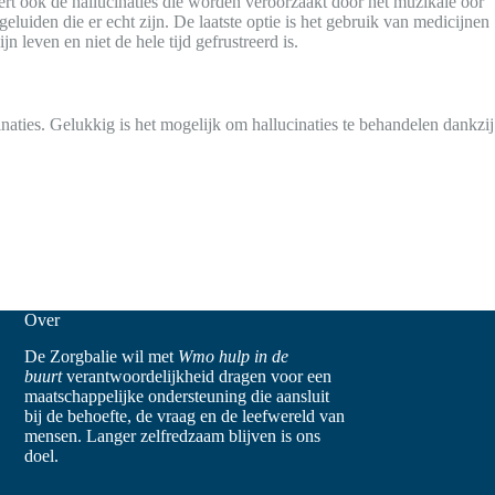
ert ook de hallucinaties die worden veroorzaakt door het muzikale oor
luiden die er echt zijn. De laatste optie is het gebruik van medicijnen
 leven en niet de hele tijd gefrustreerd is.
cinaties. Gelukkig is het mogelijk om hallucinaties te behandelen dankzij
Over
De Zorgbalie wil met
Wmo hulp in de
buurt
verantwoordelijkheid dragen voor een
maatschappelijke ondersteuning die aansluit
bij de behoefte, de vraag en de leefwereld van
mensen. Langer zelfredzaam blijven is ons
doel.