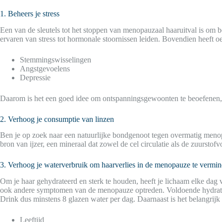
1. Beheers je stress
Een van de sleutels tot het stoppen van menopauzaal haaruitval is om b
ervaren van stress tot hormonale stoornissen leiden. Bovendien heeft
Stemmingswisselingen
Angstgevoelens
Depressie
Daarom is het een goed idee om ontspanningsgewoonten te beoefenen, zo
2. Verhoog je consumptie van linzen
Ben je op zoek naar een natuurlijke bondgenoot tegen overmatig menopa
bron van ijzer, een mineraal dat zowel de cel circulatie als de zuurst
3. Verhoog je waterverbruik om haarverlies in de menopauze te vermi
Om je haar gehydrateerd en sterk te houden, heeft je lichaam elke dag
ook andere symptomen van de menopauze optreden. Voldoende hydratatie
Drink dus minstens 8 glazen water per dag. Daarnaast is het belangrijk
Leeftijd