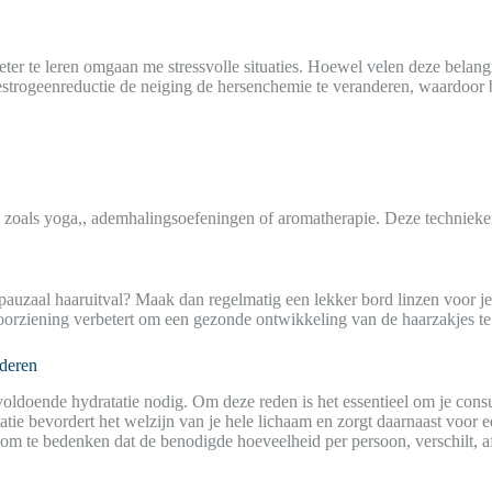
eter te leren omgaan me stressvolle situaties. Hoewel velen deze belang
 oestrogeenreductie de neiging de hersenchemie te veranderen, waardoo
als yoga,, ademhalingsoefeningen of aromatherapie. Deze technieken zi
uzaal haaruitval? Maak dan regelmatig een lekker bord linzen voor jez
ofvoorziening verbetert om een gezonde ontwikkeling van de haarzakjes t
nderen
 voldoende hydratatie nodig. Om deze reden is het essentieel om je co
 bevordert het welzijn van je hele lichaam en zorgt daarnaast voor ee
 om te bedenken dat de benodigde hoeveelheid per persoon, verschilt, af