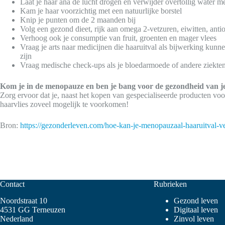
Laat je haar ana de lucht drogen en verwijder overtollig water 
Kam je haar voorzichtig met een natuurlijke borstel
Knip je punten om de 2 maanden bij
Volg een gezond dieet, rijk aan omega 2-vetzuren, eiwitten, anti
Verhoog ook je consumptie van fruit, groenten en mager vlees
Vraag je arts naar medicijnen die haaruitval als bijwerking kunn
zijn
Vraag medische check-ups als je bloedarmoede of andere ziekten
Kom je in de menopauze en ben je bang voor de gezondheid van j
Zorg ervoor dat je, naast het kopen van gespecialiseerde producten vo
haarvlies zoveel mogelijk te voorkomen!
Bron:
https://gezonderleven.com/hoe-kan-je-menopauzaal-haaruitval-v
Contact
Rubrieken
Noordstraat 10
Gezond leven
4531 GG Terneuzen
Digitaal leven
Nederland
Zinvol leven