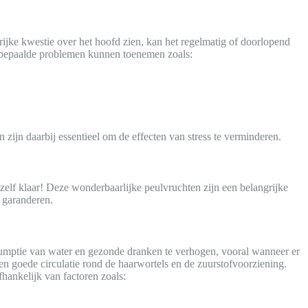
rijke kwestie over het hoofd zien, kan het regelmatig of doorlopend
r bepaalde problemen kunnen toenemen zoals:
jn daarbij essentieel om de effecten van stress te verminderen.
elf klaar! Deze wonderbaarlijke peulvruchten zijn een belangrijke
e garanderen.
nsumptie van water en gezonde dranken te verhogen, vooral wanneer er
n goede circulatie rond de haarwortels en de zuurstofvoorziening.
hankelijk van factoren zoals: