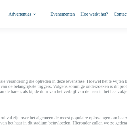
Advertenties
Evenementen
Hoe werkt het?
Contac
e verandering die optreden in deze levensfase. Hoewel het te wijten k
van de belangrijkste triggers. Volgens sommige onderzoeken is dit pr
de haren, als bij de duur van het verblijf van de haar in het haarzakje.
val zijn over het algemeen de meest populaire oplossingen om haarverl
 van het haar in dit stadium beïnvloeden. Hieronder zullen we ze gedeta