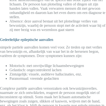
lichaam. De persoon kan plotseling vallen of dingen uit zijn
handen laten vallen. Vaak verwarren mensen dit met gewoon
onhandigheid en daarom kan het even duren om een diagnose te
stellen.
Absence: deze aanval bestaat uit het plotselinge verlies van
bewustzijn, waarbij de persoon stopt met de activiteit waar hij of
zij mee bezig was en wezenloos gaat staren
Gedeeltelijke epileptische aanvallen
simpele partiele aanvallen komen veel voor. Ze treden op met verlies
van bewustzijn en, afhankelijk van waar het in de hersenen begon,
variëren de symptomen. Deze symptomen kunnen zijn:
Motorisch: met onvrijwillige lichaamsbewegingen
Gelastisch: ongecontroleerd lachen
Zintuigelijk: visuele, auditieve hallucinaties, enz.
Paranormaal: vreemde gedachten
Complexe partiële aanvallen veroorzaken ook bewustzijnsverlies.
naarmate ze zich ontwikkelen, reageert de persoon mogelijk niet of
inconsistent op stimuli. Soms maak het lichaam automatische
bewegingen zoals zuigen, slikken of kauwen, wrijven met de hand,
enz. als het klaar is, blijft de persoon in kwestie nog enkele minuten in