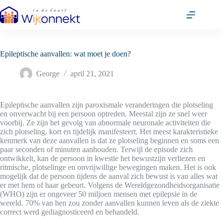
Ga
naar
de
inhoud
Epileptische aanvallen: wat moet je doen?
George
april 21, 2021
Epileptische aanvallen zijn paroxismale veranderingen die plotseling
en onverwacht bij een persoon optreden. Meestal zijn ze snel weer
voorbij. Ze zijn het gevolg van abnormale neuronale activiteiten die
zich plotseling, kort en tijdelijk manifesteert. Het meest karakteristieke
kenmerk van deze aanvallen is dat ze plotseling beginnen en soms een
paar seconden of minuten aanhouden. Terwijl de episode zich
ontwikkelt, kan de persoon in kwestie het bewustzijn verliezen en
ritmische, plotselinge en onvrijwillige bewegingen maken. Het is ook
mogelijk dat de persoon tijdens de aanval zich bewust is van alles wat
er met hem of haar gebeurt. Volgens de Wereldgezondheidsorganisatie
(WHO) zijn er ongeveer 50 miljoen mensen met epilepsie in de
wereld. 70% van hen zou zonder aanvallen kunnen leven als de ziekte
correct werd gediagnosticeerd en behandeld.