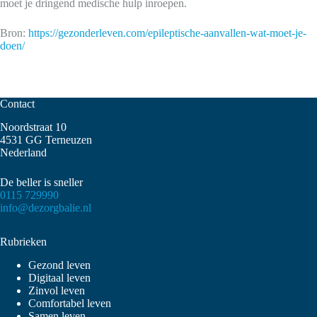
moet je dringend medische hulp inroepen.
Bron:
https://gezonderleven.com/epileptische-aanvallen-wat-moet-je-
doen/
Contact
Noordstraat 10
4531 GG Terneuzen
Nederland
De beller is sneller
0115 729990
info@dezorgbalie.nl
Rubrieken
Gezond leven
Digitaal leven
Zinvol leven
Comfortabel leven
Samen leven