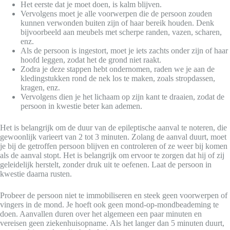
Het eerste dat je moet doen, is kalm blijven.
Vervolgens moet je alle voorwerpen die de persoon zouden
kunnen verwonden buiten zijn of haar bereik houden. Denk
bijvoorbeeld aan meubels met scherpe randen, vazen, scharen,
enz.
Als de persoon is ingestort, moet je iets zachts onder zijn of haar
hoofd leggen, zodat het de grond niet raakt.
Zodra je deze stappen hebt ondernomen, raden we je aan de
kledingstukken rond de nek los te maken, zoals stropdassen,
kragen, enz.
Vervolgens dien je het lichaam op zijn kant te draaien, zodat de
persoon in kwestie beter kan ademen.
Het is belangrijk om de duur van de epileptische aanval te noteren, die
gewoonlijk varieert van 2 tot 3 minuten. Zolang de aanval duurt, moet
je bij de getroffen persoon blijven en controleren of ze weer bij komen
als de aanval stopt. Het is belangrijk om ervoor te zorgen dat hij of zij
geleidelijk herstelt, zonder druk uit te oefenen. Laat de persoon in
kwestie daarna rusten.
Probeer de persoon niet te immobiliseren en steek geen voorwerpen of
vingers in de mond. Je hoeft ook geen mond-op-mondbeademing te
doen. Aanvallen duren over het algemeen een paar minuten en
vereisen geen ziekenhuisopname. Als het langer dan 5 minuten duurt,