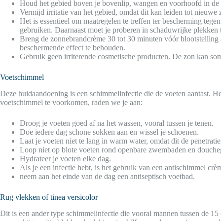
Houd het gebied boven je bovenlip, wangen en voorhoofd in de g
Vermijd irritatie van het gebied, omdat dit kan leiden tot nieuw
Het is essentieel om maatregelen te treffen ter bescherming tege
gebruiken. Daarnaast moet je proberen in schaduwrijke plekken t
Breng de zonnebrandcrème 30 tot 30 minuten vóór blootstelling
beschermende effect te behouden.
Gebruik geen irriterende cosmetische producten. De zon kan som
Voetschimmel
Deze huidaandoening is een schimmelinfectie die de voeten aantast. He
voetschimmel te voorkomen, raden we je aan:
Droog je voeten goed af na het wassen, vooral tussen je tenen.
Doe iedere dag schone sokken aan en wissel je schoenen.
Laat je voeten niet te lang in warm water, omdat dit de penetrat
Loop niet op blote voeten rond openbare zwembaden en douche
Hydrateer je voeten elke dag.
Als je een infectie hebt, is het gebruik van een antischimmel c
neem aan het einde van de dag een antiseptisch voetbad.
Rug vlekken of tinea versicolor
Dit is een ander type schimmelinfectie die vooral mannen tussen de 15 