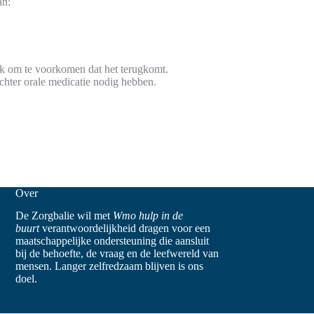
an:
eek om te voorkomen dat het terugkomt.
hter orale medicatie nodig hebben.
Over
De Zorgbalie wil met
Wmo hulp in de
buurt
verantwoordelijkheid dragen voor een
maatschappelijke ondersteuning die aansluit
bij de behoefte, de vraag en de leefwereld van
mensen. Langer zelfredzaam blijven is ons
doel.