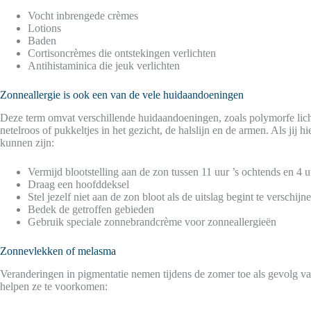
Vocht inbrengede crèmes
Lotions
Baden
Cortisoncrèmes die ontstekingen verlichten
Antihistaminica die jeuk verlichten
Zonneallergie is ook een van de vele huidaandoeningen
Deze term omvat verschillende huidaandoeningen, zoals polymorfe lich
netelroos of pukkeltjes in het gezicht, de halslijn en de armen. Als jij
kunnen zijn:
Vermijd blootstelling aan de zon tussen 11 uur ’s ochtends en 4 
Draag een hoofddeksel
Stel jezelf niet aan de zon bloot als de uitslag begint te verschijn
Bedek de getroffen gebieden
Gebruik speciale zonnebrandcrème voor zonneallergieën
Zonnevlekken of melasma
Veranderingen in pigmentatie nemen tijdens de zomer toe als gevolg van
helpen ze te voorkomen: