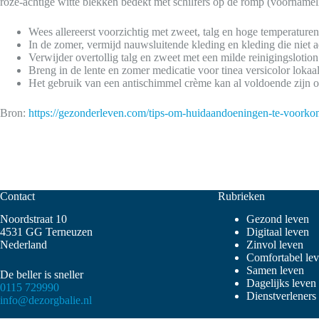
roze-achtige witte blekken bedekt met schilfers op de romp (voornamel
Wees allereerst voorzichtig met zweet, talg en hoge temperature
In de zomer, vermijd nauwsluitende kleding en kleding die niet 
Verwijder overtollig talg en zweet met een milde reinigingslotion
Breng in de lente en zomer medicatie voor tinea versicolor lok
Het gebruik van een antischimmel crème kan al voldoende zijn o
Bron:
https://gezonderleven.com/tips-om-huidaandoeningen-te-voorko
Contact
Rubrieken
Noordstraat 10
Gezond leven
4531 GG Terneuzen
Digitaal leven
Nederland
Zinvol leven
Comfortabel le
Samen leven
De beller is sneller
Dagelijks leven
0115 729990
Dienstverleners
info@dezorgbalie.nl