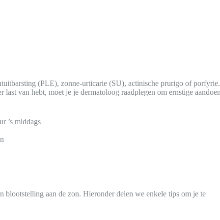
tuitbarsting (PLE), zonne-urticarie (SU), actinische prurigo of porfy
 hier last van hebt, moet je je dermatoloog raadplegen om ernstige aando
uur ’s middags
en
 blootstelling aan de zon. Hieronder delen we enkele tips om je te