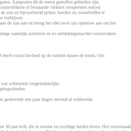
aten. Aangezien dit de meest getroffen gebieden zijn.
e zonnevlekken of bestaande vlekken verspreiden erdoor.
n de zon en bijvoorbeeld petten, hoeden en zonnebrillen te
e verblijven.
 aan de zon aan en breng het elke twee uur opnieuw aan om het
mige namelijk activeren en zo ontstekingsreacties veroorzaken.
t heeft vooral invloed op de ruimtes tussen de tenen. Om
ie van schimmels vergemakkelijkt.
gelegenheden.
rème gedurende een paar dagen meestal al voldoende.
en 30 jaar treft, die in warme en vochtige landen leven. Het veroorzaa