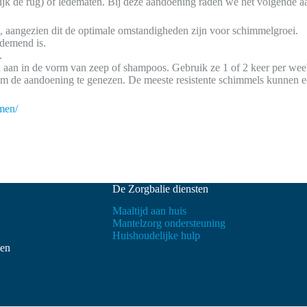
ijk de rug) of ledematen. Bij deze aandoening raden we het volgende a
n, aangezien dit de optimale omstandigheden zijn voor schimmelgroei.
ademend is.
.
aal aan in de vorm van zeep of shampoos. Gebruik ze 1 of 2 keer per w
m de aandoening te genezen. De meeste resistente schimmels kunnen ec
men/
De Zorgbalie diensten
Maaltijd aan huis
Mantelzorg ondersteuning
Huishoudelijke hulp
ven