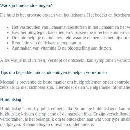
Wat zijn huidaandoeningen?
De huid is het grootste orgaan van het lichaam. Het bedekt en bescherm
Het vasthouden van lichaamsvloeistoffen in het lichaam en het 
Bescherming tegen bacteriën en virussen die infecties kunnen v
De huid helpt je de buitenwereld waar te nemen, als het bijvoorb
Regulatie van de lichaamstemperatuur.
Aanmaken van vitamine D na blootstelling aan de zon.
Alles wat je huid irriteert, verstopt of ontsteekt, kan symptomen veroo
Tips om bepaalde huidaandoeningen te helpen voorkomen
Meestal is preventie de beste manier om huidproblemen onder controle 
zelfs als ze niet zichtbaar zijn. Hieronder delen we algemene informa
Huiduitslag
Huiduitslag is rood, pijnlijk en het jeukt. Sommige huiduitslagen kan 
huiduitslag krijgen die op acne of de mazelen lijkt. Er zijn verschille
veroorzaken, is het belangrijk om te ontdekken aan wat voor type uitslag 
raadplegen. Behandelingen omvatten onder andere: