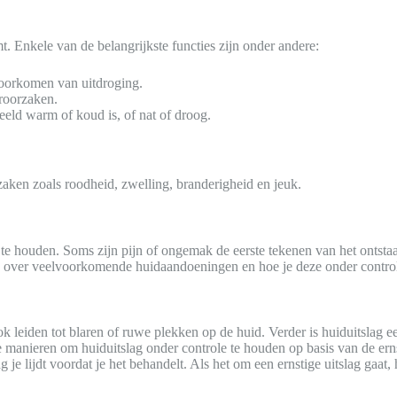
t. Enkele van de belangrijkste functies zijn onder andere:
voorkomen van uitdroging.
eroorzaken.
eeld warm of koud is, of nat of droog.
rzaken zoals roodheid, zwelling, branderigheid en jeuk.
te houden. Soms zijn pijn of ongemak de eerste tekenen van het ontstaa
tie over veelvoorkomende huidaandoeningen en hoe je deze onder contro
ook leiden tot blaren of ruwe plekken op de huid. Verder is huiduitsla
nde manieren om huiduitslag onder controle te houden op basis van de er
je lijdt voordat je het behandelt. Als het om een ernstige uitslag gaat, h