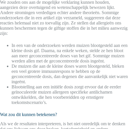
We zouden ons aan de mogelijke verklaring kunnen houden,
aangezien deze overtuigend en wetenschappelijk bewezen lijkt.
Andere stromingen verdedigen echter andere theorieën. Sommige
onderzoeken die in een artikel zijn verzameld, suggereren dat deze
reacties helemaal niet zo toevallig zijn. Ze stellen dat allergieën ons
kunnen beschermen tegen de giftige stoffen die in het milieu aanwezig
zijn:
In een van de onderzoeken werden muizen blootgesteld aan een
kleine dosis gif. Daarna, na enkele weken, stelde ze hen bloot
aan meer geconcentreerde doses van het gif. Sommige muizen
werden allen met de geconcentreerde dosis ingeënt.
De muizen die aan de kleine doses waren blootgesteld, bleken
een veel grotere immuunrespons te hebben op de
geconcentreerde dosis, dan degenen die aanvankelijk niet waren
ingeënt.
Blootstelling aan een initiële dosis zorgt ervoor dat de eerder
geïnoculeerde muizen allergeen specifieke antilichamen
ontwikkelden, die hen voorbereidden op ernstigere
toekomstscenario’s.
Wat zou dit kunnen betekenen?
Als we de resultaten interpreteren, is het niet onredelijk om te denken
dat ons lichaam ons door braken, kortademigheid en andere