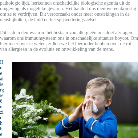
pathologie lijdt, herkennen onschadelijke biologische agentia uit de
omgeving als mogelijke gevaren. Het handelt dus dienovereenkomstig
om ze te verdrijven. Dit veroorzaakt onder meer ontstekingen in de
neusbijholten, de huid en het spijsverteringsstelsel.
Dit is de reden waarom het bestaan van allergieën ons doet afvragen
waarom ons immuunsysteem ons in onschadelijke situaties boycot. Om
hier meer over te weten, zullen we het hieronder hebben over de rol
van allergieën in de evolutie en ontwikkeling van de mens.
H
o
e
al
le
rg
ie
ë
n
zi
c
h
h
e