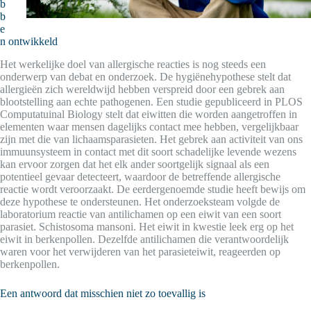
b
b
e
n ontwikkeld
Het werkelijke doel van allergische reacties is nog steeds een
onderwerp van debat en onderzoek. De hygiënehypothese stelt dat
allergieën zich wereldwijd hebben verspreid door een gebrek aan
blootstelling aan echte pathogenen. Een studie gepubliceerd in PLOS
Computatuinal Biology stelt dat eiwitten die worden aangetroffen in
elementen waar mensen dagelijks contact mee hebben, vergelijkbaar
zijn met die van lichaamsparasieten. Het gebrek aan activiteit van ons
immuunsysteem in contact met dit soort schadelijke levende wezens
kan ervoor zorgen dat het elk ander soortgelijk signaal als een
potentieel gevaar detecteert, waardoor de betreffende allergische
reactie wordt veroorzaakt. De eerdergenoemde studie heeft bewijs om
deze hypothese te ondersteunen. Het onderzoeksteam volgde de
laboratorium reactie van antilichamen op een eiwit van een soort
parasiet. Schistosoma mansoni. Het eiwit in kwestie leek erg op het
eiwit in berkenpollen. Dezelfde antilichamen die verantwoordelijk
waren voor het verwijderen van het parasieteiwit, reageerden op
berkenpollen.
Een antwoord dat misschien niet zo toevallig is