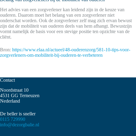
Het advies van een zorgverlener kan leidend zijn in de keuze van
ouderen. Daarom moet het belang van een zorgverlener niet
onderschat worden. Ook de zorgverlener zelf mag zich ervan bewust
zijn dat de mobiliteit van ouderen deels van hem afhangt. Bewustzijn
vormt namelijk de basis voor een stevige positie ten opzichte van de
cliënt.
Bron:
https://www.elaa.nl/actueel/48-ouderenzorg/581-10-tips-voor-
zorgverleners-om-mobiliteit-bij-ouderen-te-verbeteren
Contact
Noordstraat 10
4531 GG Terneuzen
Nederland
De beller is sneller
0115 729990
info@dezorgbalie.nl