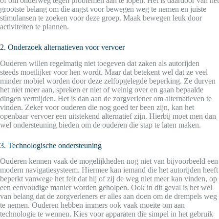
of om onderweg tegen problemen aan te lopen. Het is daardoor van het
grootste belang om die angst voor bewegen weg te nemen en juiste
stimulansen te zoeken voor deze groep. Maak bewegen leuk door
activiteiten te plannen.
2. Onderzoek alternatieven voor vervoer
Ouderen willen regelmatig niet toegeven dat zaken als autorijden
steeds moeilijker voor hen wordt. Maar dat betekent wel dat ze veel
minder mobiel worden door deze zelfopgelegde beperking. Ze durven
het niet meer aan, spreken er niet of weinig over en gaan bepaalde
dingen vermijden. Het is dan aan de zorgverlener om alternatieven te
vinden. Zeker voor ouderen die nog goed ter been zijn, kan het
openbaar vervoer een uitstekend alternatief zijn. Hierbij moet men dan
wel ondersteuning bieden om de ouderen die stap te laten maken.
3. Technologische ondersteuning
Ouderen kennen vaak de mogelijkheden nog niet van bijvoorbeeld een
modern navigatiesysteem. Hiermee kan iemand die het autorijden heeft
beperkt vanwege het feit dat hij of zij de weg niet meer kan vinden, op
een eenvoudige manier worden geholpen. Ook in dit geval is het wel
van belang dat de zorgverleners er alles aan doen om de drempels weg
te nemen. Ouderen hebben immers ook vaak moeite om aan
technologie te wennen. Kies voor apparaten die simpel in het gebruik