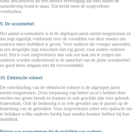
soms beschouwen als een nieuwe bevestiging dat men buiten de
samenleving komt te staan. Dat beeld moet de zorgverlener
voorkomen.
9. De scootmobiel
Het aantal scootmobiels is in de afgelopen jaren enorm toegenomen en
dat zegt eigenlijk voldoende over de voordelen van deze manier om
ouderen meer mobiliteit te geven. Voor ouderen die vroeger autoreden,
is een dergelijke stap misschien niet erg groot, voor andere ouderen
wel. Het is voor zorgverleners dan ook een taak om te zorgen dat
ouderen worden ondersteund in de aanschaf van de juiste scootmobiel
en goed leren omgaan met dit vervoermiddel.
10. Elektrische rolstoel
De ontwikkeling van de elektrische rolstoel is de afgelopen jaren
enorm toegenomen. Door toepassing van betere accu’s hebben deze
stoelen een groter bereik en kunnen ze ook geschikt zijn voor gebruik
buitenshuis. Ook de bediening is in vele gevallen aan te passen op de
beperking van de gebruiker. Voor zorgverleners zeker een opdracht om
te bekijken welke ouderen hierbij baat zouden kunnen hebben bij hun
mobiliteit.
Belang van zorgverleners bij de mobiliteit van ouderen