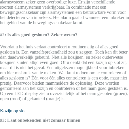
alarmsysteem zeker geen overbodige luxe. Er zijn verschillende
soorten alarmsystemen verkrijgbaar. In combinatie met een
bewegingsschakelaar zijn alarmsystemen een betrouwbare vorm voor
het detecteren van inbrekers. Het alarm gaat af wanneer een inbreker in
het gebied van de bewegingsschakelaar komt.
#2: Is alles goed gesloten? Zeker weten?
Voordat u het huis verlaat controleert u routinematig of alles goed
gesloten is. Een vanzelfsprekendheid zou u zeggen. Toch kan dit beter
dan daadwerkelijk gebeurd. Niet alle kozijnen, en zeker ouderwetse
kozijnen sluiten altijd even goed. Of u denkt dat een kozijn op slot zit,
maar dit is niet het geval. Een uitgelezen mogelijkheid voor inbrekers
om hier misbruik van te maken. Wat kunt u doen om te controleren of
alles gesloten is? Één voor één alles controleren is een optie, maar niet
prettig. Daarvoor bieden raammelders de oplossing. Deze worden
gemonteerd aan het kozijn en controleren of het raam goed gesloten is.
Op een LED-display ziet u overzichtelijk of het raam gesloten (groen),
open (rood) of gekanteld (oranje) is.
Kozijn op slot
#3: Laat onbekenden niet zomaar binnen