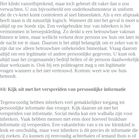
Het klinkt vanzelfsprekend, maar toch gebeurt dit vaker dan u zou
verwachten. U zou bijvoorbeeld een onderhoudsmonteur in uniform
die de cv-ketel komt controleren al snel binnenlaten. Als u een afspraak
heeft staan is dit natuurlijk logisch. Wanneer dit niet het geval is moet u
altijd op uw hoede zijn. Een veelgebruikte truc van inbrekers is het
vermommen in beroepskleding. Zo denkt u een betrouwbare vakman
binnen te laten, maar wellicht verkent deze persoon uw huis om later in
de nacht toe te slaan. Daarom is het altijd belangrijk om er zeker van te
zijn dat uw alleen betrouwbare onbekenden binnenlaat. Vraag daarom
altijd om een legitimatie of andere persoonlijke gegevens. U kunt ook
altijd naar het (zogenaamde) bedrijf bellen of de persoon daadwerkelijk
daar werkzaam is. Ook bij een politieagent mag u om legitimatie
vragen wanneer u het niet vertrouwd. Kortom: weet wie uw huis
betreedt.
#4: Kijk uit met het verspreiden van persoonlijke informatie
Tegenwoordig hebben inbrekers veel gemakkelijker toegang tot
persoonlijke informatie dan vroeger. Kijk daarom uit met het
verspreiden van informatie. Social media kan een walhalla zijn voor
inbrekers. Vaak hebben mensen niet eens door hoeveel bruikbare
informatie zij verspreiden. Een vakantiefoto van u en uw kleinkind is
leuk en onschuldig, maar voor inbrekers is dit precies de informatie die
zij zoeken. Zo kunnen zij eenvoudig achterhalen of iemand thuis is of