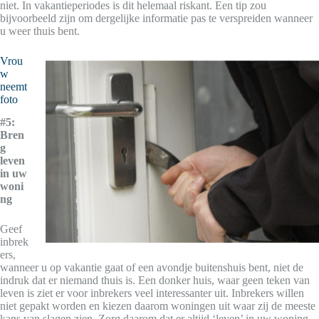
niet. In vakantieperiodes is dit helemaal riskant. Een tip zou
bijvoorbeeld zijn om dergelijke informatie pas te verspreiden wanneer
u weer thuis bent.
Vrou
w
neemt
foto
#5:
Bren
g
leven
in uw
woni
ng
Geef
inbrek
ers,
wanneer u op vakantie gaat of een avondje buitenshuis bent, niet de
indruk dat er niemand thuis is. Een donker huis, waar geen teken van
leven is ziet er voor inbrekers veel interessanter uit. Inbrekers willen
niet gepakt worden en kiezen daarom woningen uit waar zij de meeste
kans van slagen zien. Zorg daarom dat er altijd ‘leven’ in uw woning