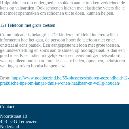
Hulpmiddelen om ondergoed en sokken aan te trekken verkleinen de
kans op valpartijen. Ook schoenen kiezen met elastische veters die je
niet moet openmaken om schoenen uit te doen, kunnen helpen.
12) Telefoon met grote toetsen
Communicatie is belangrijk. De kinderen of kleinkinderen willen
informeren hoe het gaat, de persoon hoort de telefoon niet en er
ontstaat al eens paniek. Een aangepaste telefoon met grote toetsen,
geluidsversterking en soms aan te sluiten op hoorapparaat, is dan een
goed idee. Kies indien mogelijk voor een eenvoudiger toetsenbord
waarop alleen onmisbare functies staan: bellen, opnemen, beluisteren
van ingesproken boodschappen enz.
Bron:
https://www.goedgezind.be/55-plussers/senioren-gezondheid/12-
praktische-tips-om-langer-thuis-wonen-haalbaar-en-veilig-houden/
Contact
Noordstraat 10
4531 GG Terneuzen
Nederland