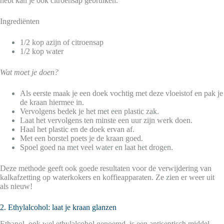
hebt kan je ook citroensap gebruiken.
Ingrediënten
1/2 kop azijn of citroensap
1/2 kop water
Wat moet je doen?
Als eerste maak je een doek vochtig met deze vloeistof en pak je
de kraan hiermee in.
Vervolgens bedek je het met een plastic zak.
Laat het vervolgens ten minste een uur zijn werk doen.
Haal het plastic en de doek ervan af.
Met een borstel poets je de kraan goed.
Spoel goed na met veel water en laat het drogen.
Deze methode geeft ook goede resultaten voor de verwijdering van
kalkafzetting op waterkokers en koffieapparaten. Ze zien er weer uit
als nieuw!
2. Ethylalcohol: laat je kraan glanzen
Ethanol, ook wel ethylalcohol genoemd, is een antiseptisch middel.