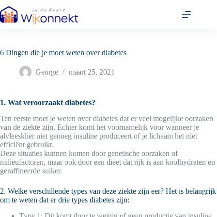
Ga
naar
de
inhoud
6 Dingen die je moet weten over diabetes
George
maart 25, 2021
1. Wat veroorzaakt diabetes?
Ten eerste moet je weten over diabetes dat er veel mogelijke oorzaken
van de ziekte zijn. Echter komt het voornamelijk voor wanneer je
alvleesklier niet genoeg insuline produceert of je lichaam het niet
efficiënt gebruikt.
Deze situaties kunnen komen door genetische oorzaken of
milieufactoren, maar ook door een dieet dat rijk is aan koolhydraten en
geraffineerde suiker.
2. Welke verschillende types van deze ziekte zijn eer? Het is belangrijk
om te weten dat er drie types diabetes zijn:
Type 1: Dit komt door te weinig of geen productie van insuline,