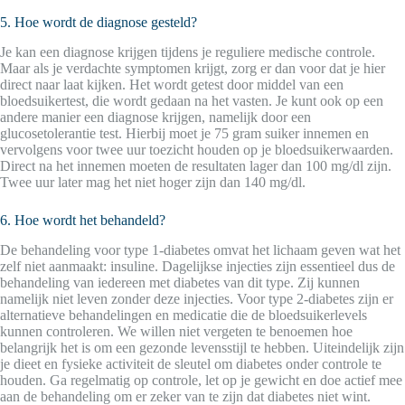
5. Hoe wordt de diagnose gesteld?
Je kan een diagnose krijgen tijdens je reguliere medische controle.
Maar als je verdachte symptomen krijgt, zorg er dan voor dat je hier
direct naar laat kijken. Het wordt getest door middel van een
bloedsuikertest, die wordt gedaan na het vasten. Je kunt ook op een
andere manier een diagnose krijgen, namelijk door een
glucosetolerantie test. Hierbij moet je 75 gram suiker innemen en
vervolgens voor twee uur toezicht houden op je bloedsuikerwaarden.
Direct na het innemen moeten de resultaten lager dan 100 mg/dl zijn.
Twee uur later mag het niet hoger zijn dan 140 mg/dl.
6. Hoe wordt het behandeld?
De behandeling voor type 1-diabetes omvat het lichaam geven wat het
zelf niet aanmaakt: insuline. Dagelijkse injecties zijn essentieel dus de
behandeling van iedereen met diabetes van dit type. Zij kunnen
namelijk niet leven zonder deze injecties. Voor type 2-diabetes zijn er
alternatieve behandelingen en medicatie die de bloedsuikerlevels
kunnen controleren. We willen niet vergeten te benoemen hoe
belangrijk het is om een gezonde levensstijl te hebben. Uiteindelijk zijn
je dieet en fysieke activiteit de sleutel om diabetes onder controle te
houden. Ga regelmatig op controle, let op je gewicht en doe actief mee
aan de behandeling om er zeker van te zijn dat diabetes niet wint.