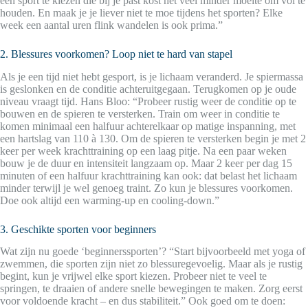
een sport te kiezen die bij je past kost het veel minder moeite om vol te
houden. En maak je je liever niet te moe tijdens het sporten? Elke
week een aantal uren flink wandelen is ook prima.”
2. Blessures voorkomen? Loop niet te hard van stapel
Als je een tijd niet hebt gesport, is je lichaam veranderd. Je spiermassa
is geslonken en de conditie achteruitgegaan. Terugkomen op je oude
niveau vraagt tijd. Hans Bloo: “Probeer rustig weer de conditie op te
bouwen en de spieren te versterken. Train om weer in conditie te
komen minimaal een halfuur achterelkaar op matige inspanning, met
een hartslag van 110 à 130. Om de spieren te versterken begin je met 2
keer per week krachttraining op een laag pitje. Na een paar weken
bouw je de duur en intensiteit langzaam op. Maar 2 keer per dag 15
minuten of een halfuur krachttraining kan ook: dat belast het lichaam
minder terwijl je wel genoeg traint. Zo kun je blessures voorkomen.
Doe ook altijd een warming-up en cooling-down.”
3. Geschikte sporten voor beginners
Wat zijn nu goede ‘beginnerssporten’? “Start bijvoorbeeld met yoga of
zwemmen, die sporten zijn niet zo blessuregevoelig. Maar als je rustig
begint, kun je vrijwel elke sport kiezen. Probeer niet te veel te
springen, te draaien of andere snelle bewegingen te maken. Zorg eerst
voor voldoende kracht – en dus stabiliteit.” Ook goed om te doen: