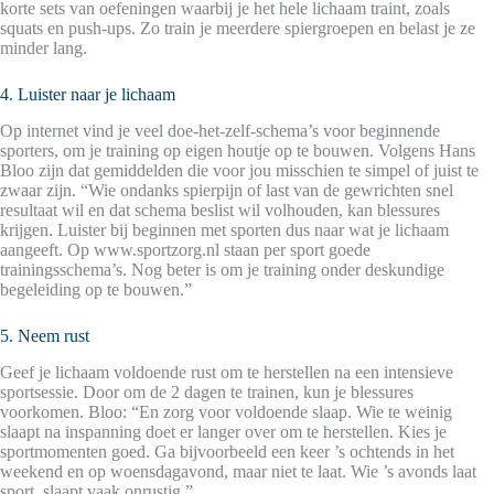
korte sets van oefeningen waarbij je het hele lichaam traint, zoals
squats en push-ups. Zo train je meerdere spiergroepen en belast je ze
minder lang.
4. Luister naar je lichaam
Op internet vind je veel doe-het-zelf-schema’s voor beginnende
sporters, om je training op eigen houtje op te bouwen. Volgens Hans
Bloo zijn dat gemiddelden die voor jou misschien te simpel of juist te
zwaar zijn. “Wie ondanks spierpijn of last van de gewrichten snel
resultaat wil en dat schema beslist wil volhouden, kan blessures
krijgen. Luister bij beginnen met sporten dus naar wat je lichaam
aangeeft. Op www.sportzorg.nl staan per sport goede
trainingsschema’s. Nog beter is om je training onder deskundige
begeleiding op te bouwen.”
5. Neem rust
Geef je lichaam voldoende rust om te herstellen na een intensieve
sportsessie. Door om de 2 dagen te trainen, kun je blessures
voorkomen. Bloo: “En zorg voor voldoende slaap. Wie te weinig
slaapt na inspanning doet er langer over om te herstellen. Kies je
sportmomenten goed. Ga bijvoorbeeld een keer ’s ochtends in het
weekend en op woensdagavond, maar niet te laat. Wie ’s avonds laat
sport, slaapt vaak onrustig.”