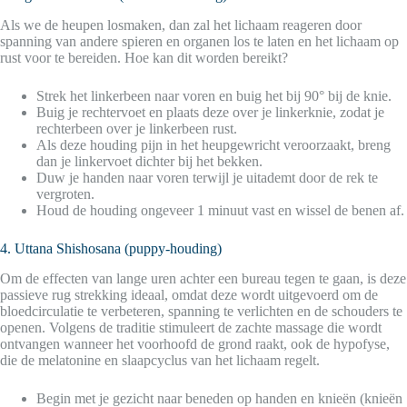
Als we de heupen losmaken, dan zal het lichaam reageren door
spanning van andere spieren en organen los te laten en het lichaam op
rust voor te bereiden. Hoe kan dit worden bereikt?
Strek het linkerbeen naar voren en buig het bij 90° bij de knie.
Buig je rechtervoet en plaats deze over je linkerknie, zodat je
rechterbeen over je linkerbeen rust.
Als deze houding pijn in het heupgewricht veroorzaakt, breng
dan je linkervoet dichter bij het bekken.
Duw je handen naar voren terwijl je uitademt door de rek te
vergroten.
Houd de houding ongeveer 1 minuut vast en wissel de benen af.
4. Uttana Shishosana (puppy-houding)
Om de effecten van lange uren achter een bureau tegen te gaan, is deze
passieve rug strekking ideaal, omdat deze wordt uitgevoerd om de
bloedcirculatie te verbeteren, spanning te verlichten en de schouders te
openen. Volgens de traditie stimuleert de zachte massage die wordt
ontvangen wanneer het voorhoofd de grond raakt, ook de hypofyse,
die de melatonine en slaapcyclus van het lichaam regelt.
Begin met je gezicht naar beneden op handen en knieën (knieën