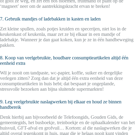
of gooi ze weg, en zet een bos bloemen, fruitmand of plant op de
‘magneet’ neer om de aantrekkingskracht ervan te breken!
7. Gebruik mandjes of ladebakken in kasten en laden
Zet kleine spullen, zoals potjes kruiden en specerijen, niet los in de
keukenkast of keukenla, maar zet ze bij elkaar in een mandje of
ladebakje. Wanneer je dan gaat koken, kun je ze in één handbeweging
pakken.
8. Koop van veelgebruikte, houdbare consumptieartikelen altijd één
eenheid extra
Wil je nooit om tandpaste, wc-papier, koffie, suiker en dergelijke
verlegen zitten? Zorg dan dat je altijd één extra eenheid van deze
consumptieartikelen in huis hebt; dat bespaart je ongeplande,
stressvolle bezoeken aan bijna sluitende supermarkten!
9. Leg veelgebruikte naslagwerken bij elkaar en houd ze binnen
handbereik
Denk hierbij aan bijvoorbeeld de Telefoongids, Gouden Gids, de
gemeentegids, het busboekje, treinboekje en de ophaalkalender van het
huisvuil, GFT-afval en grofvuil… Kortom: al die naslagwerken die je
altijd overal tegenkomt in huis, maar die je helaas nooit kunt vinden