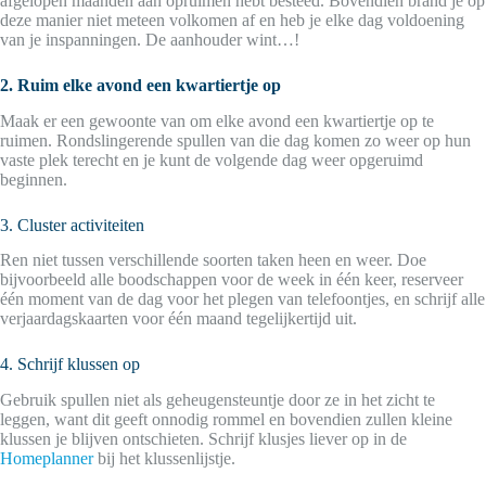
afgelopen maanden aan opruimen hebt besteed. Bovendien brand je op
deze manier niet meteen volkomen af en heb je elke dag voldoening
van je inspanningen. De aanhouder wint…!
2. Ruim elke avond een kwartiertje op
Maak er een gewoonte van om elke avond een kwartiertje op te
ruimen. Rondslingerende spullen van die dag komen zo weer op hun
vaste plek terecht en je kunt de volgende dag weer opgeruimd
beginnen.
3. Cluster activiteiten
Ren niet tussen verschillende soorten taken heen en weer. Doe
bijvoorbeeld alle boodschappen voor de week in één keer, reserveer
één moment van de dag voor het plegen van telefoontjes, en schrijf alle
verjaardagskaarten voor één maand tegelijkertijd uit.
4. Schrijf klussen op
Gebruik spullen niet als geheugensteuntje door ze in het zicht te
leggen, want dit geeft onnodig rommel en bovendien zullen kleine
klussen je blijven ontschieten. Schrijf klusjes liever op in de
Homeplanner
bij het klussenlijstje.