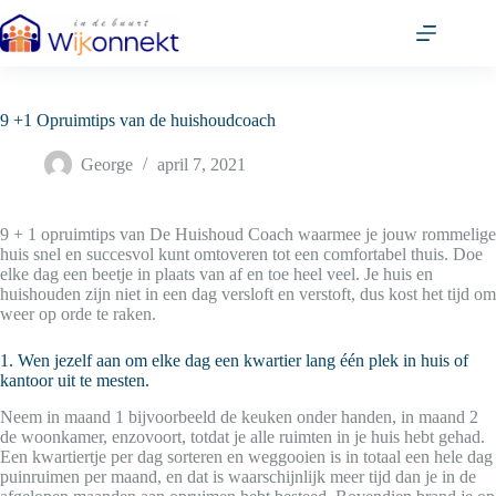
Ga
naar
de
inhoud
9 +1 Opruimtips van de huishoudcoach
George
april 7, 2021
9 + 1 opruimtips van De Huishoud Coach waarmee je jouw rommelige
huis snel en succesvol kunt omtoveren tot een comfortabel thuis. Doe
elke dag een beetje in plaats van af en toe heel veel. Je huis en
huishouden zijn niet in een dag versloft en verstoft, dus kost het tijd om
weer op orde te raken.
1. Wen jezelf aan om elke dag een kwartier lang één plek in huis of
kantoor uit te mesten.
Neem in maand 1 bijvoorbeeld de keuken onder handen, in maand 2
de woonkamer, enzovoort, totdat je alle ruimten in je huis hebt gehad.
Een kwartiertje per dag sorteren en weggooien is in totaal een hele dag
puinruimen per maand, en dat is waarschijnlijk meer tijd dan je in de