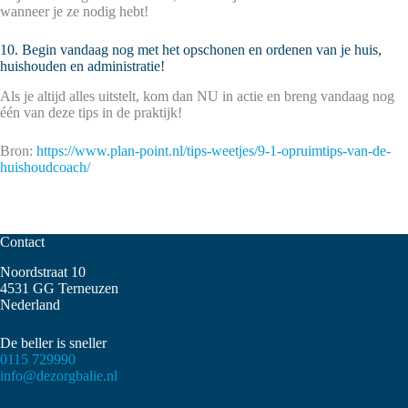
wanneer je ze nodig hebt!
10. Begin vandaag nog met het opschonen en ordenen van je huis,
huishouden en administratie!
Als je altijd alles uitstelt, kom dan NU in actie en breng vandaag nog
één van deze tips in de praktijk!
Bron:
https://www.plan-point.nl/tips-weetjes/9-1-opruimtips-van-de-
huishoudcoach/
Contact
Noordstraat 10
4531 GG Terneuzen
Nederland
De beller is sneller
0115 729990
info@dezorgbalie.nl