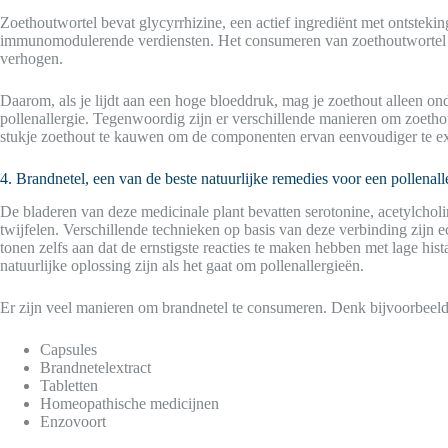
Zoethoutwortel bevat glycyrrhizine, een actief ingrediënt met ontstek
immunomodulerende verdiensten. Het consumeren van zoethoutwortel ka
verhogen.
Daarom, als je lijdt aan een hoge bloeddruk, mag je zoethout alleen ond
pollenallergie. Tegenwoordig zijn er verschillende manieren om zoethou
stukje zoethout te kauwen om de componenten ervan eenvoudiger te ex
4. Brandnetel, een van de beste natuurlijke remedies voor een pollenall
De bladeren van deze medicinale plant bevatten serotonine, acetylcholin
twijfelen. Verschillende technieken op basis van deze verbinding zijn e
tonen zelfs aan dat de ernstigste reacties te maken hebben met lage h
natuurlijke oplossing zijn als het gaat om pollenallergieën.
Er zijn veel manieren om brandnetel te consumeren. Denk bijvoorbeeld
Capsules
Brandnetelextract
Tabletten
Homeopathische medicijnen
Enzovoort