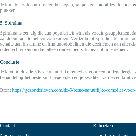
Je kunt het ook consumeren in soepen, sappen en smoothies. Je moet ec
plukken.
5. Spirulina
Spirulina is een alg die aan populariteit wint als voedingssupplement
aandoeningen te helpen voorkomen. Verder helpt Spirulina het immuunsys
gehalte aan histamine en immunoglobulinen die deelnemen aan allergisch
raden echter aan om het alleen onder medisch toezicht in te nemen.
Conclusie
Je kent nu dus de 5 beste natuurlijke remedies voor een pollenallergie,
behandeling het beste kunt begeleiden en je kwaliteit van leven kunt ve
Bron:
https://gezonderleven.com/de-5-beste-natuurlijke-remedies-voor-e
Contact
Rubrieken
Noordstraat 10
Gezond leven