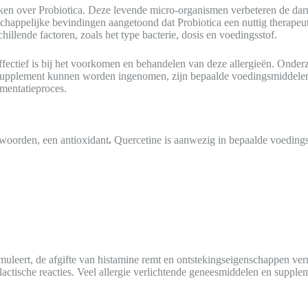
ken over Probiotica. Deze levende micro-organismen verbeteren de da
appelijke bevindingen aangetoond dat Probiotica een nuttig therapeut
chillende factoren, zoals het type bacterie, dosis en voedingsstof.
ectief is bij het voorkomen en behandelen van deze allergieën. Onder
ls supplement kunnen worden ingenomen, zijn bepaalde voedingsmiddelen
rmentatieproces.
woorden, een antioxidant
.
Quercetine is aanwezig in bepaalde voedings
muleert, de afgifte van histamine remt en ontstekingseigenschappen verm
ylactische reacties. Veel allergie verlichtende geneesmiddelen en suppl