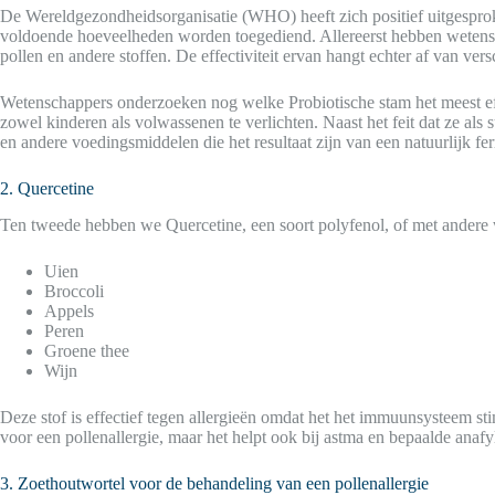
De Wereldgezondheidsorganisatie (WHO) heeft zich positief uitgespro
voldoende hoeveelheden worden toegediend. Allereerst hebben wetensch
pollen en andere stoffen. De effectiviteit ervan hangt echter af van vers
Wetenschappers onderzoeken nog welke Probiotische stam het meest eff
zowel kinderen als volwassenen te verlichten. Naast het feit dat ze a
en andere voedingsmiddelen die het resultaat zijn van een natuurlijk fe
2. Quercetine
Ten tweede hebben we Quercetine, een soort polyfenol, of met andere 
Uien
Broccoli
Appels
Peren
Groene thee
Wijn
Deze stof is effectief tegen allergieën omdat het het immuunsysteem sti
voor een pollenallergie, maar het helpt ook bij astma en bepaalde anaf
3. Zoethoutwortel voor de behandeling van een pollenallergie