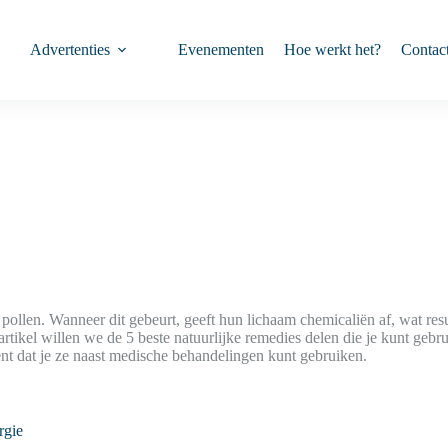
Advertenties
Evenementen
Hoe werkt het?
Contac
pollen. Wanneer dit gebeurt, geeft hun lichaam chemicaliën af, wat resul
it artikel willen we de 5 beste natuurlijke remedies delen die je kunt g
ent dat je ze naast medische behandelingen kunt gebruiken.
rgie