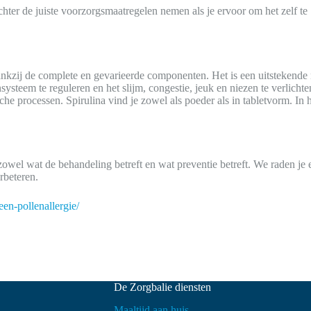
hter de juiste voorzorgsmaatregelen nemen als je ervoor om het zelf te
 dankzij de complete en gevarieerde componenten. Het is een uitsteken
teem te reguleren en het slijm, congestie, jeuk en niezen te verlichte
e processen. Spirulina vind je zowel als poeder als in tabletvorm. In 
 zowel wat de behandeling betreft en wat preventie betreft. We raden je 
rbeteren.
en-pollenallergie/
De Zorgbalie diensten
Maaltijd aan huis