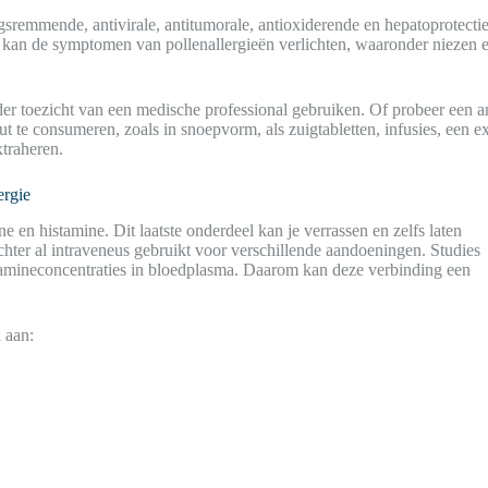
ingsremmende, antivirale, antitumorale, antioxiderende en hepatoprote
n de symptomen van pollenallergieën verlichten, waaronder niezen en 
er toezicht van een medische professional gebruiken. Of probeer een and
t te consumeren, zoals in snoepvorm, als zuigtabletten, infusies, een 
traheren.
ergie
e en histamine. Dit laatste onderdeel kan je verrassen en zelfs laten
chter al intraveneus gebruikt voor verschillende aandoeningen. Studies
istamineconcentraties in bloedplasma. Daarom kan deze verbinding een
 aan: