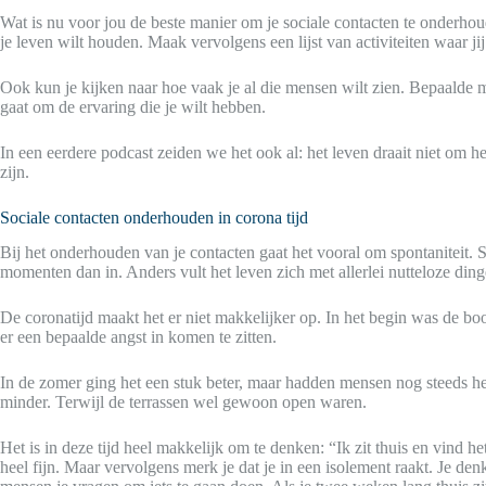
Wat is nu voor jou de beste manier om je sociale contacten te onderho
je leven wilt houden. Maak vervolgens een lijst van activiteiten waar 
Ook kun je kijken naar hoe vaak je al die mensen wilt zien. Bepaalde m
gaat om de ervaring die je wilt hebben.
In een eerdere podcast zeiden we het ook al: het leven draait niet om h
zijn.
Sociale contacten onderhouden in corona tijd
Bij het onderhouden van je contacten gaat het vooral om spontaniteit. 
momenten dan in. Anders vult het leven zich met allerlei nutteloze dinge
De coronatijd maakt het er niet makkelijker op. In het begin was de boo
er een bepaalde angst in komen te zitten.
In de zomer ging het een stuk beter, maar hadden mensen nog steeds he
minder. Terwijl de terrassen wel gewoon open waren.
Het is in deze tijd heel makkelijk om te denken: “Ik zit thuis en vind h
heel fijn. Maar vervolgens merk je dat je in een isolement raakt. Je de