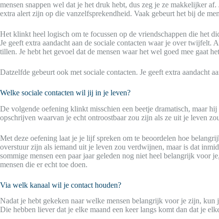
mensen snappen wel dat je het druk hebt, dus zeg je ze makkelijker af. 
extra alert zijn op die vanzelfsprekendheid. Vaak gebeurt het bij de me
Het klinkt heel logisch om te focussen op de vriendschappen die het dicht
Je geeft extra aandacht aan de sociale contacten waar je over twijfelt
tillen. Je hebt het gevoel dat de mensen waar het wel goed mee gaat he
Datzelfde gebeurt ook met sociale contacten. Je geeft extra aandacht aan
Welke sociale contacten wil jij in je leven?
De volgende oefening klinkt misschien een beetje dramatisch, maar hij i
opschrijven waarvan je echt ontroostbaar zou zijn als ze uit je leven 
Met deze oefening laat je je lijf spreken om te beoordelen hoe belangri
overstuur zijn als iemand uit je leven zou verdwijnen, maar is dat inm
sommige mensen een paar jaar geleden nog niet heel belangrijk voor je,
mensen die er echt toe doen.
Via welk kanaal wil je contact houden?
Nadat je hebt gekeken naar welke mensen belangrijk voor je zijn, kun
Die hebben liever dat je elke maand een keer langs komt dan dat je elke