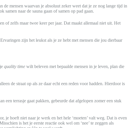
n de mensen waarvan je absoluut zeker weet dat je ze nog lange tijd in
r ook samen naar de sauna gaan of samen op pad gaan.
of zelfs maar twee keer per jaar. Dat maakt allemaal niet uit. Het
rvaringen zijn het leukst als je ze hebt met mensen die jou dierbaar
 je
quality time
wilt beleven met bepaalde mensen in je leven, plan die
alleen de straat op als ze daar echt een reden voor hadden. Hierdoor is
aan een terrasje gaat pakken, gebeurde dat afgelopen zomer een stuk
r, je hoeft niet naar je werk en het hele ‘moeten’ valt weg. Dat is even
isschien is het je eerste reactie ook wel om ‘nee’ te zeggen als