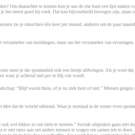
uden? Om daarachter te komen kun je aan de ene kant een lijst maken va
jij je het meest goed bij voelt. Dat kan bijvoorbeeld bewegen zijn, maa
ensen zie je misschien één keer per maand, anderen om de paar maanden 
et verzamelen van bezittingen, maar om het verzamelen van ervaringen. E
Soms moet je die spontaniteit ook een beetje afdwingen. Als je weet dat
n waar je achteraf niet per se blij van wordt.
dschap: “Blijf vooral thuis, of je nu ziek bent of niet.” Mensen gingen 
t idee dat de wereld stilstond. Waar je normaal in de zomer even spont
et ook wel lekker zo om niets te moeten.” Sociale afspraken gaan niet doo
nkt er niet meer aan om andere mensen te vragen om samen iets te doen. M