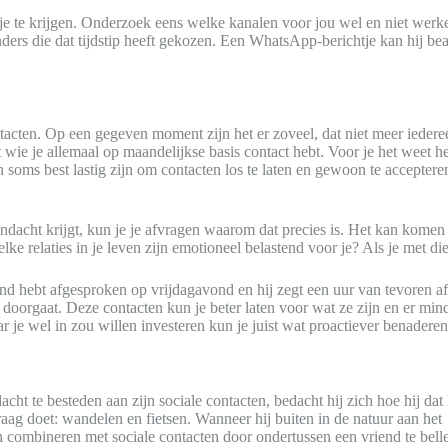
te krijgen. Onderzoek eens welke kanalen voor jou wel en niet werken. 
ders die dat tijdstip heeft gekozen. Een WhatsApp-berichtje kan hij be
ntacten. Op een gegeven moment zijn het er zoveel, dat niet meer ieder
met wie je allemaal op maandelijkse basis contact hebt. Voor je het weet 
soms best lastig zijn om contacten los te laten en gewoon te accepter
aandacht krijgt, kun je je afvragen waarom dat precies is. Het kan komen d
lke relaties in je leven zijn emotioneel belastend voor je? Als je met di
nd hebt afgesproken op vrijdagavond en hij zegt een uur van tevoren af. B
niet doorgaat. Deze contacten kun je beter laten voor wat ze zijn en er 
 je wel in zou willen investeren kun je juist wat proactiever benaderen
ht te besteden aan zijn sociale contacten, bedacht hij zich hoe hij dat 
raag doet: wandelen en fietsen. Wanneer hij buiten in de natuur aan het
kon combineren met sociale contacten door ondertussen een vriend te bell