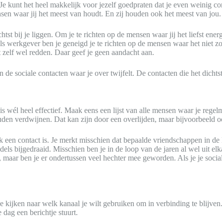
Je kunt het heel makkelijk voor jezelf goedpraten dat je even weinig co
nsen waar jij het meest van houdt. En zij houden ook het meest van jou.
st bij je liggen. Om je te richten op de mensen waar jij het liefst energ
. Als werkgever ben je geneigd je te richten op de mensen waar het niet
t zelf wel redden. Daar geef je geen aandacht aan.
 de sociale contacten waar je over twijfelt. De contacten die het dichtst
s wél heel effectief. Maak eens een lijst van alle mensen waar je regel
zouden verdwijnen. Dat kan zijn door een overlijden, maar bijvoorbeeld 
jk een contact is. Je merkt misschien dat bepaalde vriendschappen in de
iddels bijgedraaid. Misschien ben je in de loop van de jaren al wel uit
 maar ben je er ondertussen veel hechter mee geworden. Als je je social
 je kijken naar welk kanaal je wilt gebruiken om in verbinding te bli
 dag een berichtje stuurt.