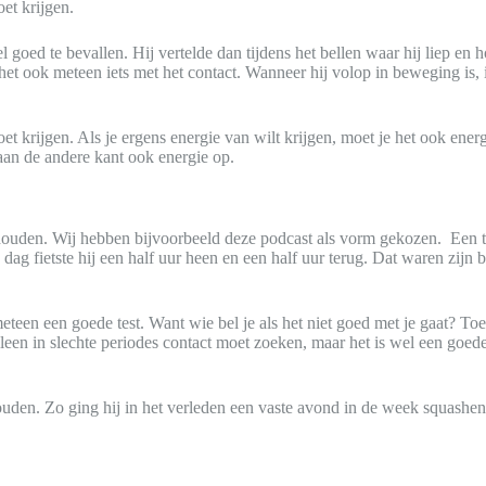
et krijgen.
 goed te bevallen. Hij vertelde dan tijdens het bellen waar hij liep en 
het ook meteen iets met het contact. Wanneer hij volop in beweging is, i
et krijgen. Als je ergens energie van wilt krijgen, moet je het ook ener
aan de andere kant ook energie op.
rhouden. Wij hebben bijvoorbeeld deze podcast als vorm gekozen. Een 
 dag fietste hij een half uur heen en een half uur terug. Dat waren zijn 
meteen een goede test. Want wie bel je als het niet goed met je gaat? T
alleen in slechte periodes contact moet zoeken, maar het is wel een goed
en. Zo ging hij in het verleden een vaste avond in de week squashen. 