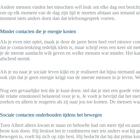
Andere mensen vinden het misschien wél leuk om elke dag een berichtje 
om op elk moment van de dag zijn tijd te moeten afstaan aan iemand an
moment niets anders doen dan dat telefoongesprek voeren.
Minder contacten die je energie kosten
Als je even niet oplet, maak je door de jaren heen heel veel nieuwe co
dat je contactenkring redelijk klein is, maar schrijf eens een keer uit 
je de meeste aandacht wilt geven en welke mensen wat minder. Het kan 
afscheid neemt.
Als je nu naar je sociale leven kijkt en je realiseert dat bijna niemand 
ook zijn dat je geen energie krijgt van de meeste mensen in je leven. We
Nog een gevaarlijke test die je kunt doen: stel dat je met een goede vrie
de relatie emotioneel belastend voor je is. Je voelt je bevrijd dat het 
zoeken en alleen te reageren als zij naar jou toe komen. De mensen waar
Sociale contacten onderhouden tijdens het bewegen
Toen Albert alleen kwam te staan en behoefte had om meer tijd en aandac
beste kon doen. Hij besloot het te combineren met iets anders wat hij g
bewegen is, voelt hij zich op zijn best. Hij bedacht dat hij dat prima 