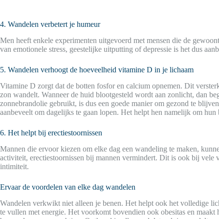
4. Wandelen verbetert je humeur
Men heeft enkele experimenten uitgevoerd met mensen die de gewoonte
van emotionele stress, geestelijke uitputting of depressie is het dus a
5. Wandelen verhoogt de hoeveelheid vitamine D in je lichaam
Vitamine D zorgt dat de botten fosfor en calcium opnemen. Dit versterk
zon wandelt. Wanneer de huid blootgesteld wordt aan zonlicht, dan beg
zonnebrandolie gebruikt, is dus een goede manier om gezond te blijve
aanbeveelt om dagelijks te gaan lopen. Het helpt hen namelijk om hun 
6. Het helpt bij erectiestoornissen
Mannen die ervoor kiezen om elke dag een wandeling te maken, kunnen
activiteit, erectiestoornissen bij mannen vermindert. Dit is ook bij ve
intimiteit.
Ervaar de voordelen van elke dag wandelen
Wandelen verkwikt niet alleen je benen. Het helpt ook het volledige lich
te vullen met energie. Het voorkomt bovendien ook obesitas en maakt he