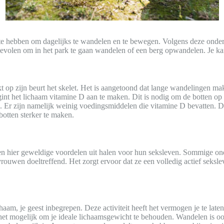
 hebben om dagelijks te wandelen en te bewegen. Volgens deze onderz
anbevolen om in het park te gaan wandelen of een berg opwandelen. Je ka
t op zijn beurt het skelet. Het is aangetoond dat lange wandelingen mak
int het lichaam vitamine D aan te maken. Dit is nodig om de botten op
n. Er zijn namelijk weinig voedingsmiddelen die vitamine D bevatten. 
botten sterker te maken.
 hier geweldige voordelen uit halen voor hun seksleven. Sommige ond
le vrouwen doeltreffend. Het zorgt ervoor dat ze een volledig actief sek
aam, je geest inbegrepen. Deze activiteit heeft het vermogen je te laten
t mogelijk om je ideale lichaamsgewicht te behouden. Wandelen is ook i