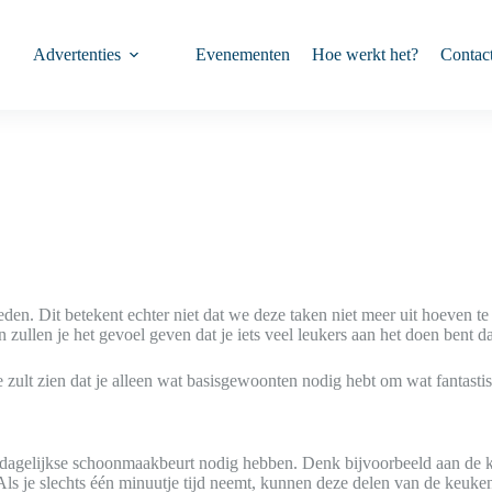
Advertenties
Evenementen
Hoe werkt het?
Contac
eden. Dit betekent echter niet dat we deze taken niet meer uit hoeven 
 zullen je het gevoel geven dat je iets veel leukers aan het doen bent
Je zult zien dat je alleen wat basisgewoonten nodig hebt om wat fantast
 dagelijkse schoonmaakbeurt nodig hebben. Denk bijvoorbeeld aan de k
 Als je slechts één minuutje tijd neemt, kunnen deze delen van de keuke