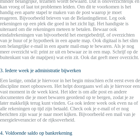
minder belangrijke, tezamen wordt bewaard. Dat is onoverzichtelijk en
kan vroeg of laat tot problemen leiden. Om dit te voorkomen is het
handig een aparte stapel te maken van de post waarop je moet
reageren. Bijvoorbeeld brieven van de Belastingdienst. Leg ook
rekeningen op een plek die goed in het zicht ligt. Het handigste is
uiteraard om die rekeningen meteen te betalen. Bewaar ook
eindafrekeningen van bijvoorbeeld het energiebedrijf, of overzichten
van je huur of je hypotheek in een aparte map. Ook digitaal is het slim
om belangrijke e-mail in een aparte mail-map te bewaren. Als je nog
meer overzicht wil: print ze uit en bewaar ze in een map. Schrijf op de
buitenkant van de map(pen) wat erin zit. Ook dat geeft meer overzicht.
3. Iedere week je administratie bijwerken
Een lastige, omdat je hiervoor in het begin misschien echt eerst even de
discipline moet opbouwen. Het helpt doorgaans wel als je hiervoor een
vast moment in de week kiest. Het idee is om alle post en andere
documenten die je moet bewaren geordend op te bergen, zodat je ze
later makkelijk terug kunt vinden. Ga ook iedere week ook even na of
alle rekeningen op tijd zijn betaald. Check ook je e-mail of er nog
berichten zijn waar je naar moet kijken. Bijvoorbeeld een mail van je
energieleverancier of de rijksoverheid.
4. Voldoende saldo op bankrekening