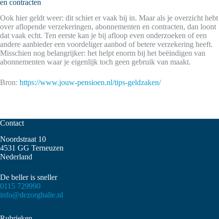
en contracten
Ook hier geldt weer: dit schiet er vaak bij in. Maar als je overzicht hebt
over aflopende verzekeringen, abonnementen en contracten, dan loont
dat vaak echt. Ten eerste kan je bij afloop even onderzoeken of een
andere aanbieder een voordeliger aanbod of betere verzekering heeft.
Misschien nog belangrijker: het helpt enorm bij het beëindigen van
abonnementen waar je eigenlijk toch geen gebruik van maakt.
Bron:
https://www.jouw-pensioen.nl/tips-geldzaken/
Contact
Noordstraat 10
4531 GG Terneuzen
Nederland
De beller is sneller
0115 729990
info@dezorgbalie.nl
Rubrieken