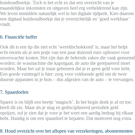
huishoudboekje. Toch is het echt zo dat een overzicht van je
maandelijkse inkomsten en uitgaven heel erg verhelderend kan zijn.
We leven inmiddels natuurlijk wel in het digitale tijdperk. Kies daarom
een digitaal huishoudboekje dat je overzichtelijk en ‘goed werkbaar’
vindt.
6. Financiële buffer
Ook dit is een tip die niet echt ‘wereldschokkend’ is, maar het helpt
echt enorm als je een potje van een paar duizend euro opbouwt voor
onverwachte kosten. Het zijn dan de bekende zaken die vaak genoemd
worden: de wasmachine die kapotgaat, de auto die gerepareerd moet
worden. Maar het zal je maar gebeuren dat je er geen geld voor hebt.
Een goede vuistregel is hier: zorg voor voldoende geld om de twee
duurste apparaten in je huis – dus afgezien van de auto – te vervangen.
7. Spaardoelen
Sparen is en blijft een beetje ‘magisch’. In het begin denk je af en toe:
heeft dit zin. Maar als je stug en gedisciplineerd periodiek geld
opzijzet, zul je zien dat je voor je het weet een aardig bedrag bij elkaar
hebt. Handig is om een spaardoel te bepalen. Dat motiveert nog extra.
8. Houd overzicht over het aflopen van verzekeringen, abonnementen