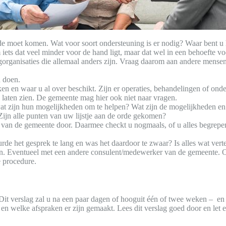
de moet komen. Wat voor soort ondersteuning is er nodig? Waar bent u
ets dat veel minder voor de hand ligt, maar dat wel in een behoefte vo
gorganisaties die allemaal anders zijn. Vraag daarom aan andere mensen
n doen.
en en waar u al over beschikt. Zijn er operaties, behandelingen of on
e laten zien. De gemeente mag hier ook niet naar vragen.
: wat zijn hun mogelijkheden om te helpen? Wat zijn de mogelijkheden 
jn alle punten van uw lijstje aan de orde gekomen?
an de gemeente door. Daarmee checkt u nogmaals, of u alles begrepen
rde het gesprek te lang en was het daardoor te zwaar? Is alles wat vert
en. Eventueel met een andere consulent/medewerker van de gemeente. Oo
e procedure.
it verslag zal u na een paar dagen of hooguit één of twee weken – en 
en welke afspraken er zijn gemaakt. Lees dit verslag goed door en let e