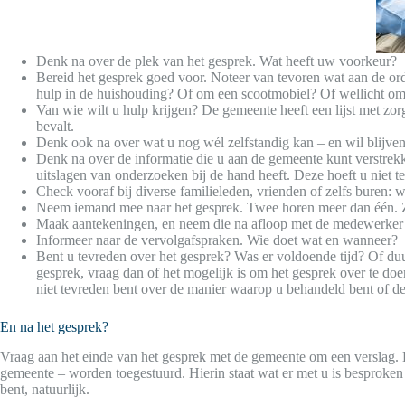
Denk na over de plek van het gesprek. Wat heeft uw voorkeur?
Bereid het gesprek goed voor. Noteer van tevoren wat aan de or
hulp in de huishouding? Of om een scootmobiel? Of wellicht om i
Van wie wilt u hulp krijgen? De gemeente heeft een lijst met zor
bevalt.
Denk ook na over wat u nog wél zelfstandig kan – en wil blijve
Denk na over de informatie die u aan de gemeente kunt verstrekk
uitslagen van onderzoeken bij de hand heeft. Deze hoeft u niet t
Check vooraf bij diverse familieleden, vrienden of zelfs buren
Neem iemand mee naar het gesprek. Twee horen meer dan één. Zi
Maak aantekeningen, en neem die na afloop met de medewerker v
Informeer naar de vervolgafspraken. Wie doet wat en wanneer?
Bent u tevreden over het gesprek? Was er voldoende tijd? Of duu
gesprek, vraag dan of het mogelijk is om het gesprek over te do
niet tevreden bent over de manier waarop u behandeld bent of d
En na het gesprek?
Vraag aan het einde van het gesprek met de gemeente om een verslag. D
gemeente – worden toegestuurd. Hierin staat wat er met u is besproken 
bent, natuurlijk.