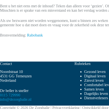
Bent u het niet eens met de inhoud? Teken dan alleen voor ‘gezien’. O
Misschien is er sprake van een misverstand en kan het verslag worden 
Als uw bezwaren niet worden weggenomen, kunt u binnen zes weken bij
gemeente hoe u dat moet doen en vraag voor de zekerheid ook deze ter
Bronvermelding:
Rabobank
Contact
Rubrieken
Noordstraat 10
Gezond leven
4531 GG Terneuzen
Digitaal leven
Nederland
Zinvol leven
Comfortabel le
Samen leven
De beller is sneller
Dagelijks leven
0115 729990
Dienstverleners
info@dezorgbalie.nl
Copyright © 2026 De Zorgbalie |
Privacyverklaring
| Ontwikkeld doo