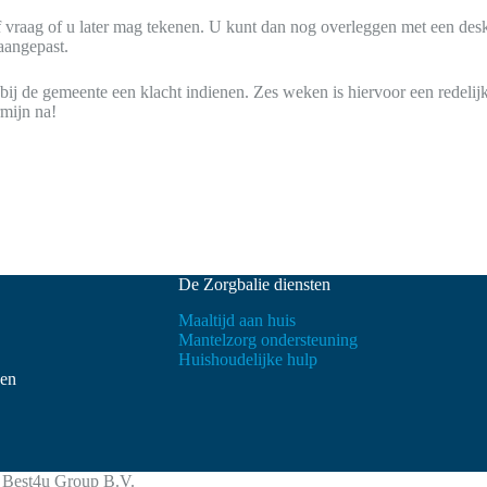
f vraag of u later mag tekenen. U kunt dan nog overleggen met een des
aangepast.
 de gemeente een klacht indienen. Zes weken is hiervoor een redelijk
mijn na!
De Zorgbalie diensten
Maaltijd aan huis
Mantelzorg ondersteuning
Huishoudelijke hulp
ven
r
Best4u Group B.V.