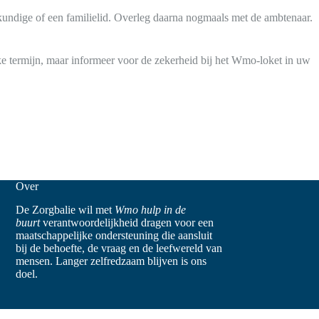
kundige of een familielid. Overleg daarna nogmaals met de ambtenaar.
e termijn, maar informeer voor de zekerheid bij het Wmo-loket in uw
Over
De Zorgbalie wil met
Wmo hulp in de
buurt
verantwoordelijkheid dragen voor een
maatschappelijke ondersteuning die aansluit
bij de behoefte, de vraag en de leefwereld van
mensen. Langer zelfredzaam blijven is ons
doel.