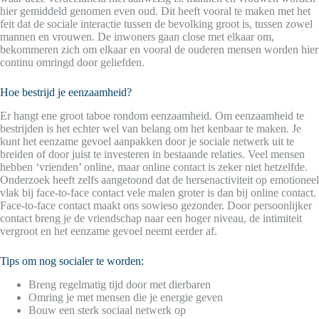
hier gemiddeld genomen even oud. Dit heeft vooral te maken met het
feit dat de sociale interactie tussen de bevolking groot is, tussen zowel
mannen en vrouwen. De inwoners gaan close met elkaar om,
bekommeren zich om elkaar en vooral de ouderen mensen worden hier
continu omringd door geliefden.
Hoe bestrijd je eenzaamheid?
Er hangt ene groot taboe rondom eenzaamheid. Om eenzaamheid te
bestrijden is het echter wel van belang om het kenbaar te maken. Je
kunt het eenzame gevoel aanpakken door je sociale netwerk uit te
breiden of door juist te investeren in bestaande relaties. Veel mensen
hebben ‘vrienden’ online, maar online contact is zeker niet hetzelfde.
Onderzoek heeft zelfs aangetoond dat de hersenactiviteit op emotioneel
vlak bij face-to-face contact vele malen groter is dan bij online contact.
Face-to-face contact maakt ons sowieso gezonder. Door persoonlijker
contact breng je de vriendschap naar een hoger niveau, de intimiteit
vergroot en het eenzame gevoel neemt eerder af.
Tips om nog socialer te worden:
Breng regelmatig tijd door met dierbaren
Omring je met mensen die je energie geven
Bouw een sterk sociaal netwerk op