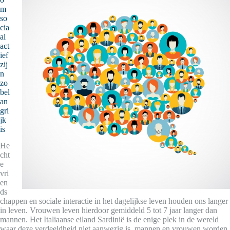
m
so
cia
al
act
ief
zij
n
zo
bel
an
gri
jk
is
He
cht
e
vri
en
ds
chappen en sociale interactie in het dagelijkse leven houden ons langer
in leven. Vrouwen leven hierdoor gemiddeld 5 tot 7 jaar langer dan
mannen. Het Italiaanse eiland Sardinië is de enige plek in de wereld
waar deze verdeeldheid niet aanwezig is. mannen en vrouwen worden