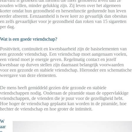
Harvard is gebleken dat mensen die meer geïsoleerd leven dan ze
zouden willen, minder gelukkig zijn. Zij leven over het algemeen
korter omdat hun gezondheid en hersenfunctie gedurende hun leven
eerder afneemt. Eenzaamheid is twee keer zo gevaarlijk dan obesitas
en zelfs gevaarlijker voor je gezondheid dan roken van 15 sigaretten
per dag.
Wat is een goede vriendschap?
Positiviteit, continuïteit en kwetsbaarheid zijn de basiselementen van
een gezonde vriendschap. Een vriendschap moet aangenaam voelen,
een vriend moet je energie geven. Regelmatig contact en jezelf
kwetsbaar op durven stellen zijn daarnaast belangrijk voorwaarden
voor een gezonde en stabiele vriendschap. Hieronder een schematische
weergave van deze elementen.
De mens heeft gemiddeld gezien drie gezonde en stabiele
vriendschappen nodig. Onderaan de piramide staan de oppervlakkige
vriendschappen, de vrienden die je puur voor de gezelligheid hebt.
Hoe hoger de vriendschap geplaatst kan worden in de piramide, hoe
hechter de vriendschap en hoe groter de intimiteit.
W
aar
o