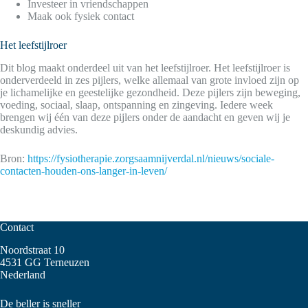
Investeer in vriendschappen
Maak ook fysiek contact
Het leefstijlroer
Dit blog maakt onderdeel uit van het leefstijlroer. Het leefstijlroer is
onderverdeeld in zes pijlers, welke allemaal van grote invloed zijn op
je lichamelijke en geestelijke gezondheid. Deze pijlers zijn beweging,
voeding, sociaal, slaap, ontspanning en zingeving. Iedere week
brengen wij één van deze pijlers onder de aandacht en geven wij je
deskundig advies.
Bron:
https://fysiotherapie.zorgsaamnijverdal.nl/nieuws/sociale-
contacten-houden-ons-langer-in-leven/
Contact
Noordstraat 10
4531 GG Terneuzen
Nederland
De beller is sneller