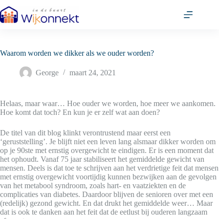
Ga
naar
de
inhoud
Waarom worden we dikker als we ouder worden?
George
maart 24, 2021
Helaas, maar waar… Hoe ouder we worden, hoe meer we aankomen.
Hoe komt dat toch? En kun je er zelf wat aan doen?
De titel van dit blog klinkt verontrustend maar eerst een
‘geruststelling’. Je blijft niet een leven lang alsmaar dikker worden om
op je 90ste met ernstig overgewicht te eindigen. Er is een moment dat
het ophoudt. Vanaf 75 jaar stabiliseert het gemiddelde gewicht van
mensen. Deels is dat toe te schrijven aan het verdrietige feit dat mensen
met ernstig overgewicht voortijdig kunnen bezwijken aan de gevolgen
van het metabool syndroom, zoals hart- en vaatziekten en de
complicaties van diabetes. Daardoor blijven de senioren over met een
(redelijk) gezond gewicht. En dat drukt het gemiddelde weer… Maar
dat is ook te danken aan het feit dat de eetlust bij ouderen langzaam