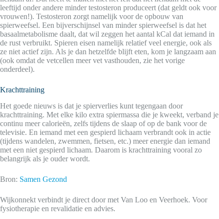
leeftijd onder andere minder testosteron produceert (dat geldt ook voor
vrouwen!). Testosteron zorgt namelijk voor de opbouw van
spierweefsel. Een bijverschijnsel van minder spierweefsel is dat het
basaalmetabolisme daalt, dat wil zeggen het aantal kCal dat iemand in
de rust verbruikt. Spieren eisen namelijk relatief veel energie, ook als
ze niet actief zijn. Als je dan hetzelfde blijft eten, kom je langzaam aan
(ook omdat de vetcellen meer vet vasthouden, zie het vorige
onderdeel).
Krachttraining
Het goede nieuws is dat je spierverlies kunt tegengaan door
krachttraining. Met elke kilo extra spiermassa die je kweekt, verband je
continu meer calorieën, zelfs tijdens de slaap of op de bank voor de
televisie. En iemand met een gespierd lichaam verbrandt ook in actie
(tijdens wandelen, zwemmen, fietsen, etc.) meer energie dan iemand
met een niet gespierd lichaam. Daarom is krachttraining vooral zo
belangrijk als je ouder wordt.
Bron:
Samen Gezond
Wijkonnekt verbindt je direct door met Van Loo en Veerhoek. Voor
fysiotherapie en revalidatie en advies.