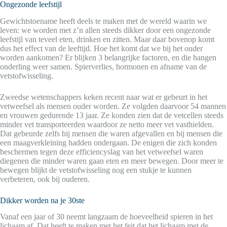
Ongezonde leefstijl
Gewichtstoename heeft deels te maken met de wereld waarin we
leven: we worden met z’n allen steeds dikker door een ongezonde
leefstijl van teveel eten, drinken en zitten. Maar daar bovenop komt
dus het effect van de leeftijd. Hoe het komt dat we bij het ouder
worden aankomen? Er blijken 3 belangrijke factoren, en die hangen
onderling weer samen. Spierverlies, hormonen en afname van de
vetstofwisseling.
Zweedse wetenschappers keken recent naar wat er gebeurt in het
vetweefsel als mensen ouder worden. Ze volgden daarvoor 54 mannen
en vrouwen gedurende 13 jaar. Ze konden zien dat de vetcellen steeds
minder vet transporteerden waardoor ze netto meer vet vasthielden.
Dat gebeurde zelfs bij mensen die waren afgevallen en bij mensen die
een maagverkleining hadden ondergaan. De enigen die zich konden
beschermen tegen deze efficiencyslag van het vetweefsel waren
diegenen die minder waren gaan eten en meer bewegen. Door meer te
bewegen blijkt de vetstofwisseling nog een stukje te kunnen
verbeteren, ook bij ouderen.
Dikker worden na je 30ste
Vanaf een jaar of 30 neemt langzaam de hoeveelheid spieren in het
lichaam af. Dat heeft te maken met het feit dat het lichaam met de