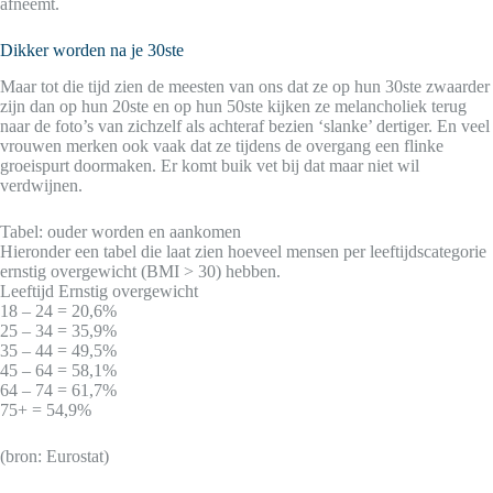
afneemt.
Dikker worden na je 30ste
Maar tot die tijd zien de meesten van ons dat ze op hun 30ste zwaarder
zijn dan op hun 20ste en op hun 50ste kijken ze melancholiek terug
naar de foto’s van zichzelf als achteraf bezien ‘slanke’ dertiger. En veel
vrouwen merken ook vaak dat ze tijdens de overgang een flinke
groeispurt doormaken. Er komt buik vet bij dat maar niet wil
verdwijnen.
Tabel: ouder worden en aankomen
Hieronder een tabel die laat zien hoeveel mensen per leeftijdscategorie
ernstig overgewicht (BMI > 30) hebben.
Leeftijd Ernstig overgewicht
18 – 24 = 20,6%
25 – 34 = 35,9%
35 – 44 = 49,5%
45 – 64 = 58,1%
64 – 74 = 61,7%
75+ = 54,9%
(bron: Eurostat)