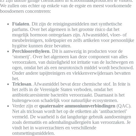
Er zijn talloze giftige chemicaliën in schoonmaakproducten te vinden.
We zullen ons echter op enkele van de ergste en meest voorkomende
boosdoeners concentreren:
Ftalaten
. Dit zijn de reinigingsmiddelen met synthetische
parfums. Over het algemeen is het grootste risico dat het
mogelijk hormoon ontregelaars zijn. Afwasmiddel, vloer- of
meubelreinigers, toiletpapier en zelfs artikelen voor persoonlijke
hygiëne kunnen deze bevatten.
Perchloorethyleen
. Dit is aanwezig in producten voor de
‘stomerij’. Over het algemeen kan deze component van alles
veroorzaken, van duizeligheid tot irritatie van de luchtwegen en
ogen, omdat het als een neurotoxisch middel wordt beschouwd.
Onder andere tapijtreinigers en vlekkenverwijderaars bevatten
het.
Triclosan
. Afwasmiddel bevat deze chemische stof. In feite is
het zelfs in de Verenigde Staten verboden, omdat het
antibioticaresistente bacteriën veroorzaakt. Daarnaast is het
buitengewoon schadelijk voor natuurlijke ecosystemen.
Verder zijn er
quaternaire ammoniumverbindingen
(QAC).
Net als triclosan wordt het op de etiketten als ‘antibacterieel’
vermeld. De waarheid is dat langdurige gebruik aandoeningen
zoals dermatitis en ademhalingsallergieën kan veroorzaken. Je
vindt het in wasverzachters en verschillende
ontsmettingsmiddelen.