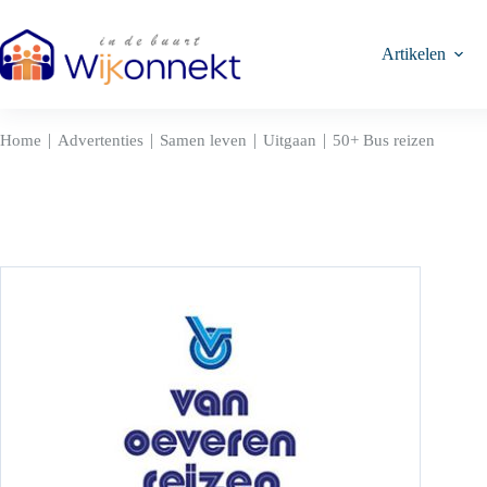
Ga
naar
de
Artikelen
inhoud
|
|
|
|
Home
Advertenties
Samen leven
Uitgaan
50+ Bus reizen