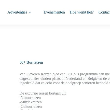
Advertenties
Evenementen
Hoe werkt het?
Contac
50+ Bus reizen
Van Oeveren Reizen bied een 50+ bus programma aan met 
dagexcursies vinden plaats in Nederland en Belgie en de ex
ingedeeld dat ze echt voor de doelgroep senioren bedoeld z
De excursie reizen bestaan uit:
-Natuurreizen
-Muziekreizen
-Cultuurreizen