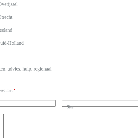
sel
ht
nd
land
en, advies, hulp, regionaal
eerd met
*
Site