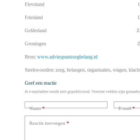
Flevoland Overijs
Friesland Utrec
Gelderland Zeela
Groningen Zuid-Hol
Bron:
www.adviespuntzorgbelang.nl
Steekwoorden: zorg, belangen, organisaties, vragen, klacht
Geef een reactie
Je e-mailadres wordt niet gepubliceerd.
Vereiste velden zijn gemark
Naam
*
E-mail
*
Reactie toevoegen
*