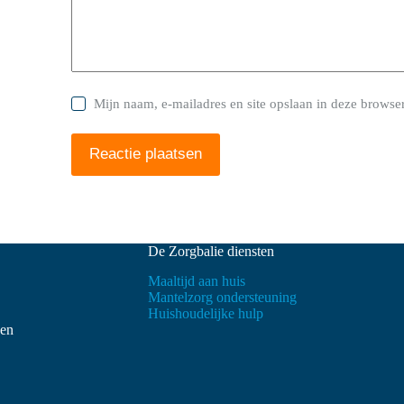
Mijn naam, e-mailadres en site opslaan in deze browser
Reactie plaatsen
De Zorgbalie diensten
Maaltijd aan huis
Mantelzorg ondersteuning
Huishoudelijke hulp
ven