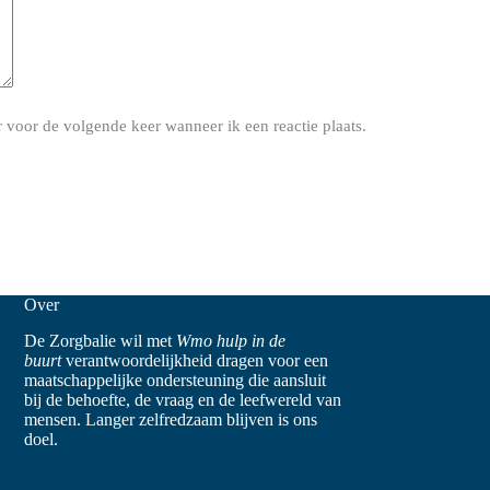
 voor de volgende keer wanneer ik een reactie plaats.
Over
De Zorgbalie wil met
Wmo hulp in de
buurt
verantwoordelijkheid dragen voor een
maatschappelijke ondersteuning die aansluit
bij de behoefte, de vraag en de leefwereld van
mensen. Langer zelfredzaam blijven is ons
doel.