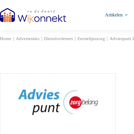
Ga
naar
de
Artikelen
inhoud
|
|
|
|
Home
Advertenties
Dienstverleners
Eerstelijnszorg
Adviespunt 