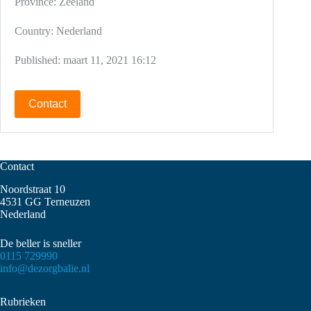
Province:
Zeeland
Country:
Nederland
Published:
maart 11, 2021 16:12
Contact
Contact
Noordstraat 10
4531 GG Terneuzen
Nederland
De beller is sneller
0115 729990
info@dezorgbalie.nl
Rubrieken