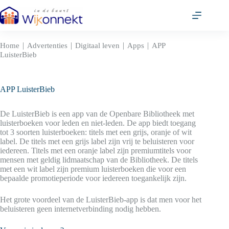
Ga
naar
de
inhoud
|
|
|
|
Home
Advertenties
Digitaal leven
Apps
APP
LuisterBieb
APP LuisterBieb
De LuisterBieb is een app van de Openbare Bibliotheek met
luisterboeken voor leden en niet-leden. De app biedt toegang
tot 3 soorten luisterboeken: titels met een grijs, oranje of wit
label. De titels met een grijs label zijn vrij te beluisteren voor
iedereen. Titels met een oranje label zijn premiumtitels voor
mensen met geldig lidmaatschap van de Bibliotheek. De titels
met een wit label zijn premium luisterboeken die voor een
bepaalde promotieperiode voor iedereen toegankelijk zijn.
Het grote voordeel van de LuisterBieb-app is dat men voor het
beluisteren geen internetverbinding nodig hebben.