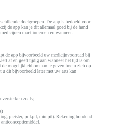
schillende doelgroepen. De app is bedoeld voor
ij de app kan je dit allemaal goed bij de hand
 je medicijnen moet innemen en wanneer.
lpt de app bijvoorbeeld uw medicijnvoorraad bij
ert af en geeft tijdig aan wanneer het tijd is om
ert de mogelijkheid om aan te geven hoe u zich op
 u dit bijvoorbeeld later met uw arts kan
 versterken zoals;
s)
ing, pleister, prikpil, minipil). Rekening houdend
anticonceptiemiddel.