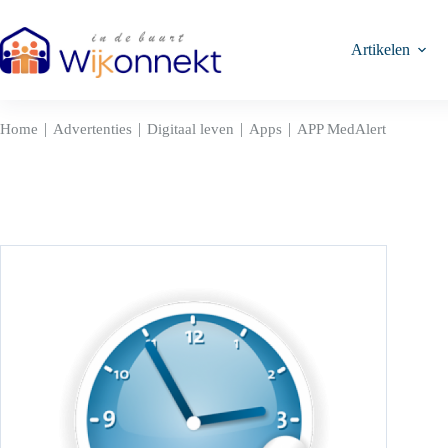
Ga
naar
de
Artikelen
inhoud
|
|
|
|
Home
Advertenties
Digitaal leven
Apps
APP MedAlert