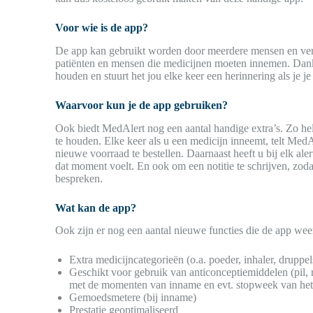
Voor wie is de app?
De app kan gebruikt worden door meerdere mensen en ver
patiënten en mensen die medicijnen moeten innemen. Dankz
houden en stuurt het jou elke keer een herinnering als je
Waarvoor kun je de app gebruiken?
Ook biedt MedAlert nog een aantal handige extra’s. Zo he
te houden. Elke keer als u een medicijn inneemt, telt MedAl
nieuwe voorraad te bestellen. Daarnaast heeft u bij elk al
dat moment voelt. En ook om een notitie te schrijven, zodat
bespreken.
Wat kan de app?
Ook zijn er nog een aantal nieuwe functies die de app weer
Extra medicijncategorieën (o.a. poeder, inhaler, druppel
Geschikt voor gebruik van anticonceptiemiddelen (pil, r
met de momenten van inname en evt. stopweek van het 
Gemoedsmetere (bij inname)
Prestatie geoptimaliseerd