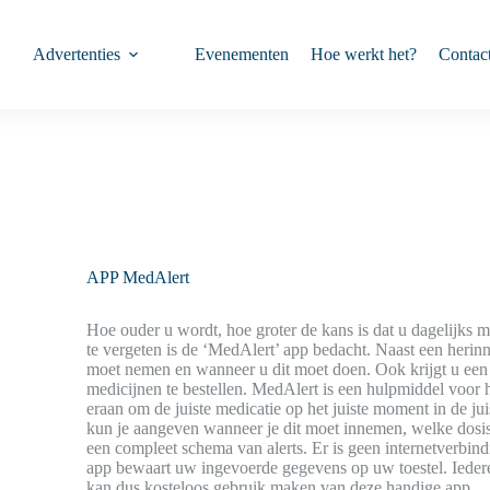
Advertenties
Evenementen
Hoe werkt het?
Contac
APP MedAlert
Hoe ouder u wordt, hoe groter de kans is dat u dagelijks
te vergeten is de ‘MedAlert’ app bedacht. Naast een herin
moet nemen en wanneer u dit moet doen. Ook krijgt u een
medicijnen te bestellen. MedAlert is een hulpmiddel voor h
eraan om de juiste medicatie op het juiste moment in de juis
kun je aangeven wanneer je dit moet innemen, welke dosi
een compleet schema van alerts. Er is geen internetverbi
app bewaart uw ingevoerde gegevens op uw toestel. Ieder
kan dus kosteloos gebruik maken van deze handige app.