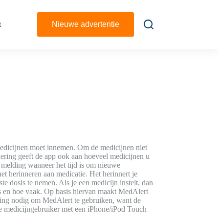
t
Nieuwe advertentie
 medicijnen moet innemen. Om de medicijnen niet
nering geeft de app ook aan hoeveel medicijnen u
 melding wanneer het tijd is om nieuwe
et herinneren aan medicatie. Het herinnert je
te dosis te nemen. Als je een medicijn instelt, dan
s en hoe vaak. Op basis hiervan maakt MedAlert
nding nodig om MedAlert te gebruiken, want de
e medicijngebruiker met een iPhone/iPod Touch