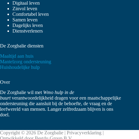
Digitaal leven
Zinvol leven
Comfortabel leven
Samen leven
Dagelijks leven
Dienstverleners
De Zorgbalie diensten
Maaltijd aan huis
Mantelzorg ondersteuning
Huishoudelijke hulp
Over
De Zorgbalie wil met
Wmo hulp in de
buurt
verantwoordelijkheid dragen voor een maatschappelijke
ondersteuning die aansluit bij de behoefte, de vraag en de
leefwereld van mensen. Langer zelfredzaam blijven is ons
doel.
Copyright © 2026 De Zorgbalie |
Privacyverklaring
|
Ontwikkeld door
Best4u Group B.V.