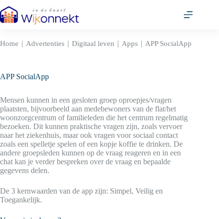
Ga
naar
de
inhoud
|
|
|
|
Home
Advertenties
Digitaal leven
Apps
APP SocialApp
APP SocialApp
Mensen kunnen in een gesloten groep oproepjes/vragen
plaatsten, bijvoorbeeld aan medebewoners van de flat/het
woonzorgcentrum of familieleden die het centrum regelmatig
bezoeken. Dit kunnen praktische vragen zijn, zoals vervoer
naar het ziekenhuis, maar ook vragen voor sociaal contact
zoals een spelletje spelen of een kopje koffie te drinken. De
andere groepsleden kunnen op de vraag reageren en in een
chat kan je verder bespreken over de vraag en bepaalde
gegevens delen.
De 3 kernwaarden van de app zijn: Simpel, Veilig en
Toegankelijk.