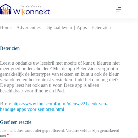
Ga
naar
de
inhoud
|
|
|
|
Home
Advertenties
Digitaal leven
Apps
Beter zien
Beter zien
Leest u ondanks uw leesbril met moeite of kunt u kleuren niet
meer goed onderscheiden? Met de app Beter Zien vergroot u
gemakkelijk de lettertypes van teksten en kunt u ook de kleur
veranderen en het contrast versterken. Lukt het dan nog niet?
De app leest het ook aan u voor. Deze app is alleen
beschikbaar voor iPhone en iPad.
Bron:
https://www.thuiscomfort.nl/nieuws/21-leuke-en-
handige-apps-voor-senioren.html
Geef een reactie
Je e-mailadres wordt niet gepubliceerd.
Vereiste velden zijn gemarkeerd
met
*