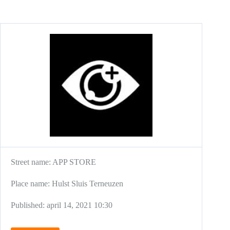
Street name:
APP STORE
Place name:
Hulst
Sluis
Terneuzen
Published:
april 14, 2021 10:30