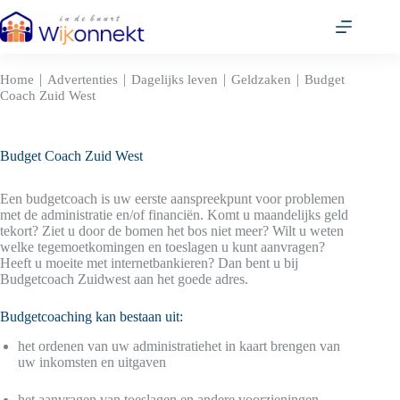
Ga
naar
de
inhoud
|
|
|
|
Home
Advertenties
Dagelijks leven
Geldzaken
Budget
Coach Zuid West
Budget Coach Zuid West
Een budgetcoach is uw eerste aanspreekpunt voor problemen
met de administratie en/of financiën. Komt u maandelijks geld
tekort? Ziet u door de bomen het bos niet meer? Wilt u weten
welke tegemoetkomingen en toeslagen u kunt aanvragen?
Heeft u moeite met internetbankieren? Dan bent u bij
Budgetcoach Zuidwest aan het goede adres.
Budgetcoaching kan bestaan uit:
het ordenen van uw administratiehet in kaart brengen van
uw inkomsten en uitgaven
het aanvragen van toeslagen en andere voorzieningen