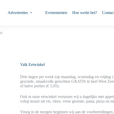
Advertenties
Evenementen
Hoe werkt het?
Contac
el
Valk Eetwinkel
Drie dagen per week (op maandag, woensdag en vrijdag ) 
gezonde, smaakvolle gerechten GRATIS in heel West Zeeu
of halve porties (€ 5,95).
Ook in onze eetwinkel verrassen wij u dagelijks met appet
volop keuze uit vis, vlees, verse groente, pasta, pizza en m
Vroeg in de morgen beginnen wij aan de voorbereidingen. A