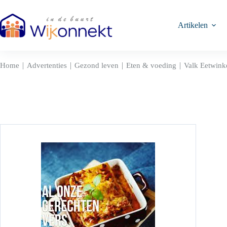
Ga
naar
de
Artikelen
inhoud
|
|
|
|
Home
Advertenties
Gezond leven
Eten & voeding
Valk Eetwink