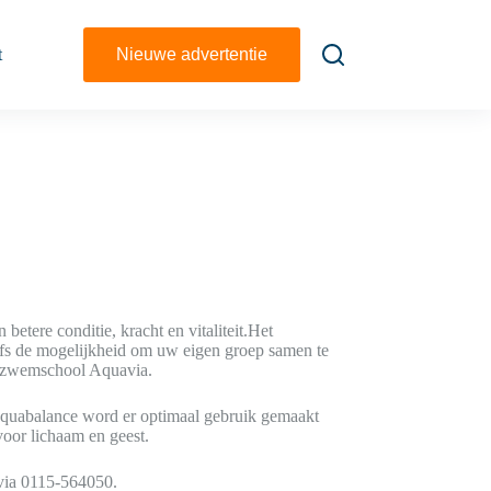
t
Nieuwe advertentie
etere conditie, kracht en vitaliteit.Het
lfs de mogelijkheid om uw eigen groep samen te
t zwemschool Aquavia.
aquabalance word er optimaal gebruik gemaakt
voor lichaam en geest.
via 0115-564050.