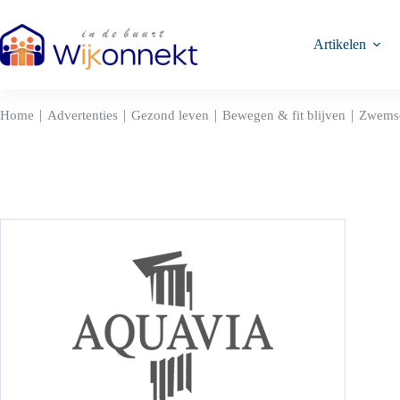
Ga
naar
de
Artikelen
inhoud
|
|
|
|
Home
Advertenties
Gezond leven
Bewegen & fit blijven
Zwemsc