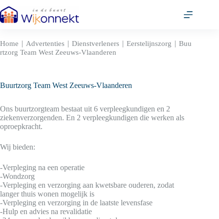
Ga
naar
de
inhoud
|
|
|
|
Home
Advertenties
Dienstverleners
Eerstelijnszorg
Buu
rtzorg Team West Zeeuws-Vlaanderen
Buurtzorg Team West Zeeuws-Vlaanderen
Ons buurtzorgteam bestaat uit 6 verpleegkundigen en 2
ziekenverzorgenden. En 2 verpleegkundigen die werken als
oproepkracht.
Wij bieden:
-Verpleging na een operatie
-Wondzorg
-Verpleging en verzorging aan kwetsbare ouderen, zodat
langer thuis wonen mogelijk is
-Verpleging en verzorging in de laatste levensfase
-Hulp en advies na revalidatie