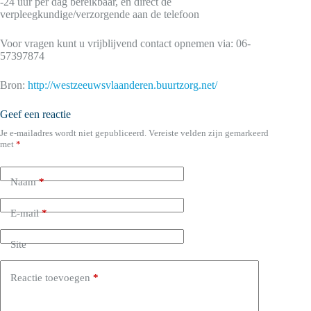
-24 uur per dag bereikbaar, en direct de
verpleegkundige/verzorgende aan de telefoon
Voor vragen kunt u vrijblijvend contact opnemen via: 06-
57397874
Bron:
http://westzeeuwsvlaanderen.buurtzorg.net/
Geef een reactie
Je e-mailadres wordt niet gepubliceerd.
Vereiste velden zijn gemarkeerd
met
*
Naam
*
E-mail
*
Site
Reactie toevoegen
*