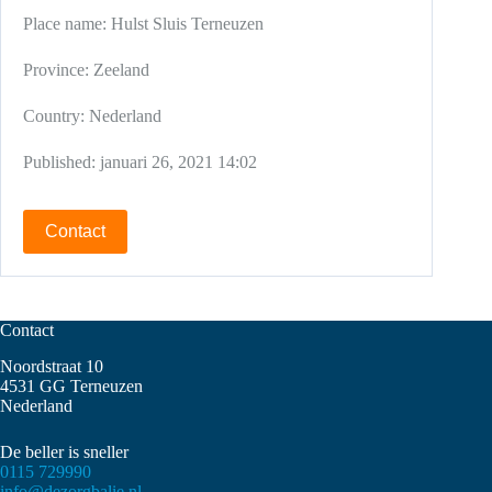
Place name:
Hulst
Sluis
Terneuzen
Province:
Zeeland
Country:
Nederland
Published:
januari 26, 2021 14:02
Contact
Contact
Noordstraat 10
4531 GG Terneuzen
Nederland
De beller is sneller
0115 729990
info@dezorgbalie.nl