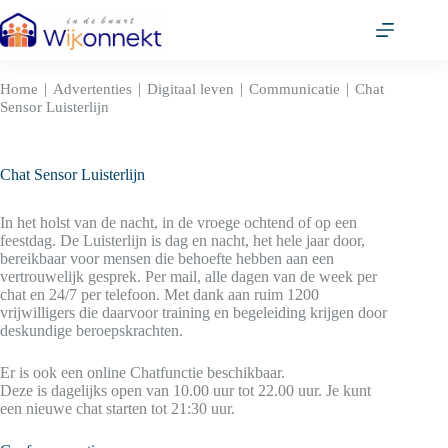
Ga
naar
de
inhoud
|
|
|
|
Home
Advertenties
Digitaal leven
Communicatie
Chat
Sensor Luisterlijn
Chat Sensor Luisterlijn
In het holst van de nacht, in de vroege ochtend of op een
feestdag. De Luisterlijn is dag en nacht, het hele jaar door,
bereikbaar voor mensen die behoefte hebben aan een
vertrouwelijk gesprek. Per mail, alle dagen van de week per
chat en 24/7 per telefoon. Met dank aan ruim 1200
vrijwilligers die daarvoor training en begeleiding krijgen door
deskundige beroepskrachten.
Er is ook een online Chatfunctie beschikbaar.
Deze is dagelijks open van 10.00 uur tot 22.00 uur. Je kunt
een nieuwe chat starten tot 21:30 uur.