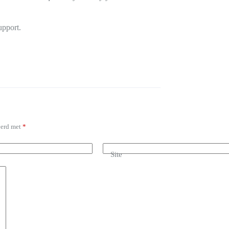
upport.
eerd met
*
Site