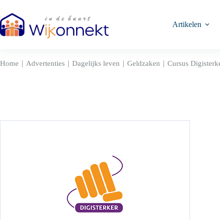
Ga
naar
de
Artikelen
inhoud
|
|
|
|
Home
Advertenties
Dagelijks leven
Geldzaken
Cursus Digisterk