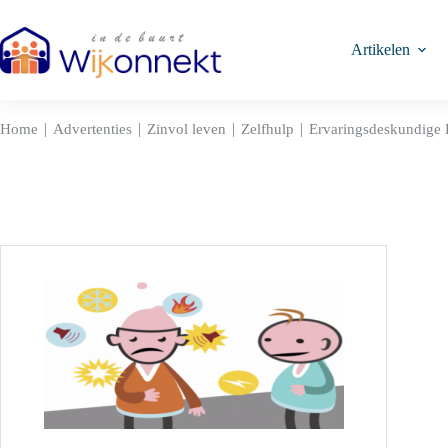
Ga
naar
de
Artikelen
inhoud
|
|
|
|
Home
Advertenties
Zinvol leven
Zelfhulp
Ervaringsdeskundige