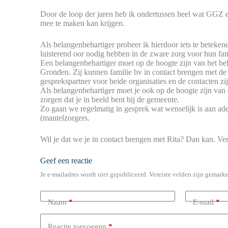
Door de loop der jaren heb ik ondertussen heel wat GGZ e
mee te maken kan krijgen.
Als belangenbehartiger probeer ik hierdoor iets te beteken
luisterend oor nodig hebben in de zware zorg voor hun fami
Een belangenbehartiger moet op de hoogte zijn van het 
Gronden. Zij kunnen familie bv in contact brengen met de 
gesprekspartner voor beide organisaties en de contacten zi
Als belangenbehartiger moet je ook op de hoogte zijn van d
zorgen dat je in beeld bent bij de gemeente.
Zo gaan we regelmatig in gesprek wat wenselijk is aan ade
(mantelzorgers.
Wil je dat we je in contact brengen met Rita? Dan kan. Ver
Geef een reactie
Je e-mailadres wordt niet gepubliceerd.
Vereiste velden zijn gemark
Naam
*
E-mail
*
Reactie toevoegen
*