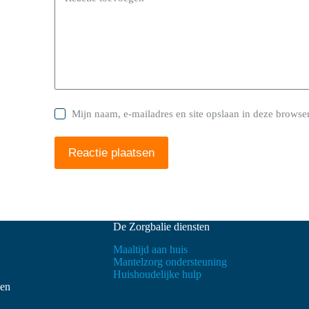
Mijn naam, e-mailadres en site opslaan in deze browser
Reactie plaatsen
De Zorgbalie diensten
Maaltijd aan huis
Mantelzorg ondersteuning
Huishoudelijke hulp
ven