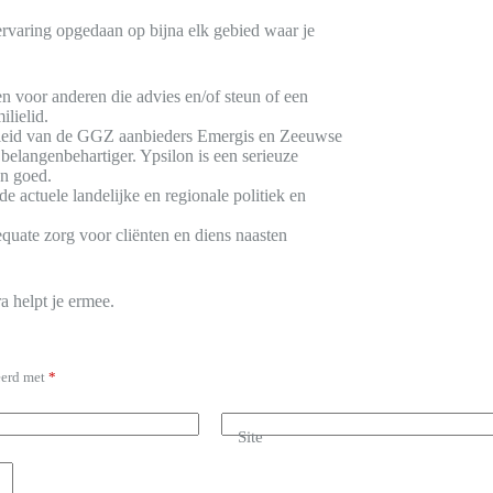
rvaring opgedaan op bijna elk gebied waar je
en voor anderen die advies en/of steun of een
lielid.
beleid van de GGZ aanbieders Emergis en Zeeuwse
belangenbehartiger. Ypsilon is een serieuze
jn goed.
e actuele landelijke en regionale politiek en
quate zorg voor cliënten en diens naasten
a helpt je ermee.
eerd met
*
Site