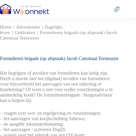
Ga
naar
de
inhoud
|
|
Home
Advertenties
Dagelijks
|
|
leven
Geldzaken
Formulieren brigade (op afspraak) Jacob
Catsstraat Terneuzen
Formulieren brigade (op afspraak) Jacob Catsstraat Terneuzen
Het begrijpen of invullen van formulieren kan lastig zijn.
Heeft u moeite met het (digitaal) invullen van formulieren
voor bijvoorbeeld het aanvragen van een uitkering of
huurtoeslag? Of weet u niet voor welke voorzieningen u in
aanmerking komt? De formulierenbrigade / burgeradviseur
kan u helpen bij:
– vragen over wet- en regelgeving en voorzieningen;
– het aanvragen van kwijtschelding Sabewa;
– de aangifte inkomstenbelasting;
– het aanvragen / activeren DigiD;
– vragen over het gebruik van een OV-kaart;