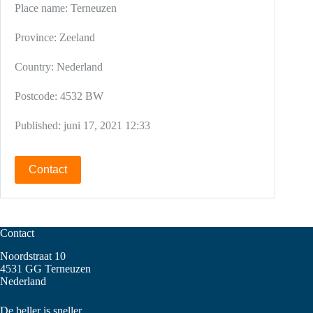
Place name:
Terneuzen
Province:
Zeeland
Country:
Nederland
Postcode:
4532 BW
Published:
juni 17, 2021 12:33
Contact
Contact
Noordstraat 10
4531 GG Terneuzen
Nederland
De beller is sneller