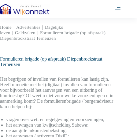
Ga
naar
de
inhoud
|
|
Home
Advertenties
Dagelijks
|
|
leven
Geldzaken
Formulieren brigade (op afspraak)
Diepenbrockstraat Terneuzen
Formulieren brigade (op afspraak) Diepenbrockstraat
Terneuzen
Het begrijpen of invullen van formulieren kan lastig zijn.
Heeft u moeite met het (digitaal) invullen van formulieren
voor bijvoorbeeld het aanvragen van een uitkering of
huurtoeslag? Of weet u niet voor welke voorzieningen u in
aanmerking komt? De formulierenbrigade / burgeradviseur
kan u helpen bij:
vragen over wet- en regelgeving en voorzieningen;
het aanvragen van kwijtschelding Sabewa;
de aangifte inkomstenbelasting;
het aanvragen / activeren DigiD;