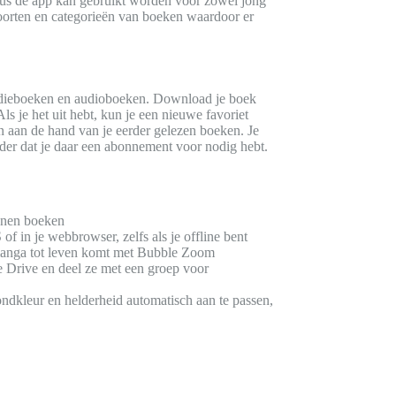
Dus de app kan gebruikt worden voor zowel jong
 soorten en categorieën van boeken waardoor er
studieboeken en audioboeken. Download je boek
ls je het uit hebt, kun je een nieuwe favoriet
en aan de hand van je eerder gelezen boeken. Je
er dat je daar een abonnement voor nodig hebt.
oenen boeken
f in je webbrowser, zelfs als je offline bent
f manga tot leven komt met Bubble Zoom
 Drive en deel ze met een groep voor
ondkleur en helderheid automatisch aan te passen,