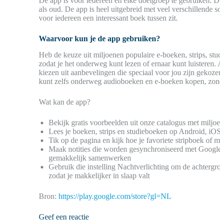
De app is voor iedereen en elke doelgroep te gebruiken. 
als oud. De app is heel uitgebreid met veel verschillende
voor iedereen een interessant boek tussen zit.
Waarvoor kun je de app gebruiken?
Heb de keuze uit miljoenen populaire e-boeken, strips, 
zodat je het onderweg kunt lezen of ernaar kunt luisteren. A
kiezen uit aanbevelingen die speciaal voor jou zijn gekoz
kunt zelfs onderweg audioboeken en e-boeken kopen, zond
Wat kan de app?
Bekijk gratis voorbeelden uit onze catalogus met milj
Lees je boeken, strips en studieboeken op Android, iOS o
Tik op de pagina en kijk hoe je favoriete stripboek o
Maak notities die worden gesynchroniseerd met Google
gemakkelijk samenwerken
Gebruik die instelling Nachtverlichting om de achtergr
zodat je makkelijker in slaap valt
Bron:
https://play.google.com/store?gl=NL
Geef een reactie