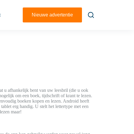
t
Nieuwe advertentie
at u afhankelijk bent van uw leesbril (die u ook
ogelijk om een boek, tijdschrift of krant te lezen.
eenvoudig boeken kopen en lezen. Android heeft
blet erg handig. U stelt het lettertype met een
 lezen maar!