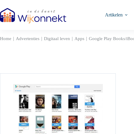
Ga
naar
de
Artikelen
inhoud
|
|
|
|
Home
Advertenties
Digitaal leven
Apps
Google Play Books/iBo