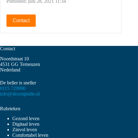
Published:
juni 28, 2021 11:34
Contact
Contact
Noordstraat 10
4531 GG Terneuzen
Nederland
De beller is sneller
0115 729990
info@dezorgbalie.nl
Rubrieken
Gezond leven
Digitaal leven
Zinvol leven
Comfortabel leven