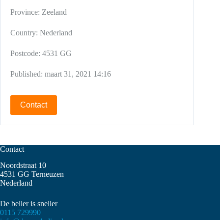
Province:
Zeeland
Country:
Nederland
Postcode:
4531 GG
Published:
maart 31, 2021 14:16
Contact
Contact
Noordstraat 10
4531 GG Terneuzen
Nederland
De beller is sneller
0115 729990