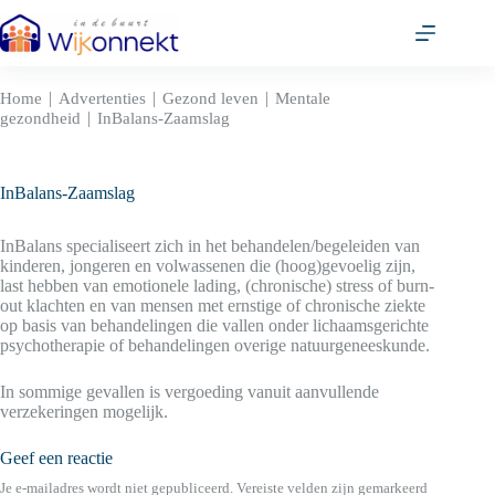
Ga
naar
de
inhoud
|
|
|
Home
Advertenties
Gezond leven
Mentale
|
gezondheid
InBalans-Zaamslag
InBalans-Zaamslag
InBalans specialiseert zich in het behandelen/begeleiden van
kinderen, jongeren en volwassenen die (hoog)gevoelig zijn,
last hebben van emotionele lading, (chronische) stress of burn-
out klachten en van mensen met ernstige of chronische ziekte
op basis van behandelingen die vallen onder lichaamsgerichte
psychotherapie of behandelingen overige natuurgeneeskunde.
In sommige gevallen is vergoeding vanuit aanvullende
verzekeringen mogelijk.
Geef een reactie
Je e-mailadres wordt niet gepubliceerd.
Vereiste velden zijn gemarkeerd