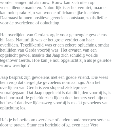
worden aangeduid als rouw. Rouw kan zich uiten op
verschillende manieren. Natuurlijk is er het verdriet, maar er
kan ook sprake zijn van woede of lichamelijke klachten.
Daarnaast kunnen positieve gevoelens ontstaan, zoals liefde
voor de overledene of opluchting.
Het overlijden van Gerda zorgde voor gemengde gevoelens
bij Jaap. Natuurlijk was er het grote verdriet om haar
overlijden. Tegelijkertijd was er een zekere opluchting omdat
het lijden van Gerda voorbij was. Het ervaren van een
opgelucht gevoel maakte dat Jaap zich schuldig voelde
tegenover Gerda. Hoe kan je nou opgelucht zijn als je geliefde
vrouw overlijdt?
Jaap besprak zijn gevoelens met een goede vriend. Die wees
hem erop dat dergelijke gevoelens normaal zijn. Aan het
overlijden van Gerda is een slopend ziekteproces
voorafgegaan. Dat Jaap opgelucht is dat dit lijden voorbij is, is
heel normaal. Je geliefde zien lijden doet immers veel pijn en
het besef dat deze lijdensweg voorbij is maakt gevoelens van
opluchting los.
Heb je behoefte om over deze of andere onderwerpen serieus
door te praten. Stuur een berichtje of ga even naar Vera.