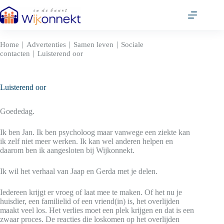
Ga
naar
de
inhoud
|
|
|
Home
Advertenties
Samen leven
Sociale
|
contacten
Luisterend oor
Luisterend oor
Goededag.
Ik ben Jan. Ik ben psycholoog maar vanwege een ziekte kan
ik zelf niet meer werken. Ik kan wel anderen helpen en
daarom ben ik aangesloten bij Wijkonnekt.
Ik wil het verhaal van Jaap en Gerda met je delen.
Iedereen krijgt er vroeg of laat mee te maken. Of het nu je
huisdier, een familielid of een vriend(in) is, het overlijden
maakt veel los. Het verlies moet een plek krijgen en dat is een
zwaar proces. De reacties die loskomen op het overlijden