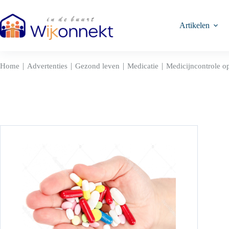
Ga
naar
de
Artikelen
inhoud
|
|
|
|
Home
Advertenties
Gezond leven
Medicatie
Medicijncontrole o