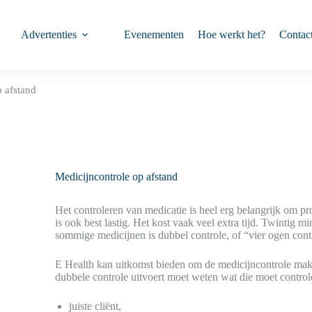
Advertenties
Evenementen
Hoe werkt het?
Contac
p afstand
Medicijncontrole op afstand
Het controleren van medicatie is heel erg belangrijk om 
is ook best lastig. Het kost vaak veel extra tijd. Twintig m
sommige medicijnen is dubbel controle, of “vier ogen contr
E Health kan uitkomst bieden om de medicijncontrole mak
dubbele controle uitvoert moet weten wat die moet control
juiste cliënt,