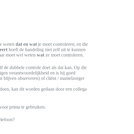
te weten
dat en wat
je moet controleren; en die
eert
hoeft de handeling niet zelf uit te kunnen
 maar moet wel weten
wat
ze moet controleren.
lf de dubbele controle doet als dat kan. Op die
igen verantwoordelijkheid en is hij goed
 blijven observeren) of cliënt / mantelzorger
n doen, kan dit worden gedaan door een collega
rvoor prima te gebruiken.
elefoon?